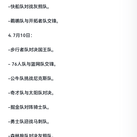
-快船队对战灰熊队。
-鹈鹕队与开拓者队交锋。
4. 7月10日：
-步行者队对决国王队。
- 76人队与篮网队交锋。
-公牛队挑战尼克斯队。
-奇才队与太阳队对决。
-掘金队对阵骑士队。
-勇士队迎战马刺队。
-森林狼队对决灰熊队。