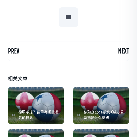
PREV
NEXT
相关文章
德甲手球？德甲有哪些著
移动办公oa系统 OA办公
名的球队
系统是什么意思