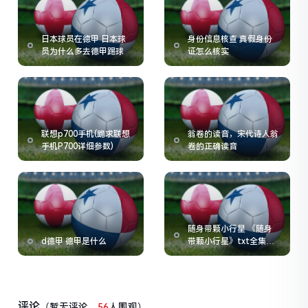
日本球员在德甲 日本球
身份信息核查 真假身份
员为什么多去德甲踢球
证怎么核实
联想p700手机(跪求联想
翁卷的读音，宋代诗人翁
手机P700详细参数)
卷的正确读音
随身带颗小行星 《随身
d德甲 德甲是什么
带颗小行星》txt全集下
载
评论
（暂无评论，
56
人围观）