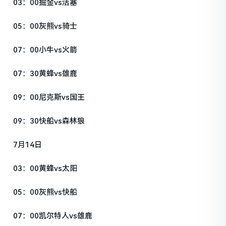
03：00掘金vs活塞
05：00灰熊vs骑士
07：00小牛vs火箭
07：30黄蜂vs雄鹿
09：00尼克斯vs国王
09：30快船vs森林狼
7月14日
03：00黄蜂vs太阳
05：00灰熊vs快船
07：00凯尔特人vs雄鹿