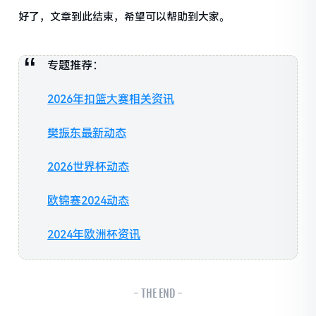
好了，文章到此结束，希望可以帮助到大家。
专题推荐：
2026年扣篮大赛相关资讯
樊振东最新动态
2026世界杯动态
欧锦赛2024动态
2024年欧洲杯资讯
- THE END -