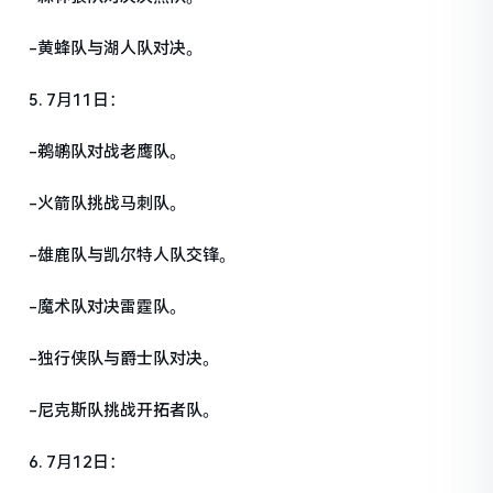
-黄蜂队与湖人队对决。
5. 7月11日：
-鹈鹕队对战老鹰队。
-火箭队挑战马刺队。
-雄鹿队与凯尔特人队交锋。
-魔术队对决雷霆队。
-独行侠队与爵士队对决。
-尼克斯队挑战开拓者队。
6. 7月12日：