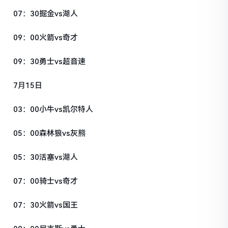
07：30掘金vs湖人
09：00火箭vs奇才
09：30勇士vs超音速
7月15日
03：00小牛vs凯尔特人
05：00森林狼vs灰熊
05：30活塞vs湖人
07：00骑士vs奇才
07：30火箭vs国王