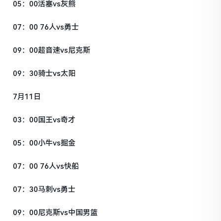
05：00活塞vs灰熊
07：00 76人vs勇士
09：00超音速vs尼克斯
09：30骑士vs太阳
7月11日
03：00国王vs奇才
05：00小牛vs掘金
07：00 76人vs快船
07：30马刺vs勇士
09：00尼克斯vs中国男篮