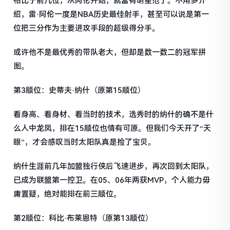
相比于前几位，从阿伦开始，就富有明星范了。不用多介
绍，雷·阿伦一度是NBA历史最佳射手，甚至可以说是第一
位把三分作为主要进攻手段的超级得分手。
或许他不是最优秀的带队老大，但却是数一数二的冠军拼
图。
第3顺位：史蒂夫·纳什（原第15顺位）
看身高、看身材、看当时的技术，选秀时的纳什的确不是什
么人中龙凤，排在15顺位也情有可原。但我们今天开了“天
眼”，才会感叹当时太阳队真是捡了宝贝。
纳什生涯前几年加盟独行侠后飞速进步，再次回到太阳队，
已成为联盟第一控卫。在05、06年两获MVP，个人能力毋
庸置疑，绝对能排在前三顺位。
第2顺位：科比·布莱恩特（原第13顺位）