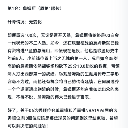
第1名：詹姆斯（原第1顺位）
升降情况：无变化
即便重选100次，无论是否开天眼，詹姆斯将始终是03白金
一代状元的不二人选。如今，还在联盟征战的詹姆斯就已经
有资格进**盟的总统山，即便现在退役，他也是联盟历史中
的前5人、小前锋位置上当之无愧的第一人，况且如今35岁
高龄的詹姆斯依然能够场均砍下25分10.8助攻的数据，带领
湖人打出西部第一的战绩。纵观詹姆斯的生涯用传奇二字形
容毫不为过，而他还有机会将自己的传奇延续，在同届选秀
一个个逐渐退出联盟的时候，詹姆斯还能有着如此出众的表
现，不得不说，詹姆斯的伟大已经溢于言表。
好了，关于06选秀顺位名单重排和若重排NBA1996届的选
秀顺位,前8顺位应该是哪些球员的问题到这里结束啦，希望
可以解决您的问题哈！