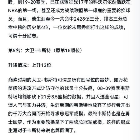
脸，到19-20赛季，已在联盟征战17年的科沃尔依然活跃在
NBA的第一线，甚至还成为战绩联盟第一雄鹿的重要轮换球
员；而且，他生涯至今一共命中2428记三分，排名三分总
命中榜的历史第4位，一位次轮末尾秀能打出这样的成绩，
可谓十分励志。
第5名：大卫-韦斯特（原第18顺位）
升降情况：上升13位
巅峰时期的大卫-韦斯特可谓是所有四号位的噩梦，如万花
筒般的进攻方式让防守他的球员十分头疼，08-09赛季韦斯
特场均能够砍下21分8.5篮板的数据，并且入选全明星，可
谓人气与实力并济。生涯后期的韦斯特也放弃了步行者开出
的千万大合同而开始寻求总冠军戒指，最终韦斯特也是在勇
士圆梦，作为重要轮换拿下了两枚总冠军戒指，这样的职业
生涯对于韦斯特来说也算圆满了。