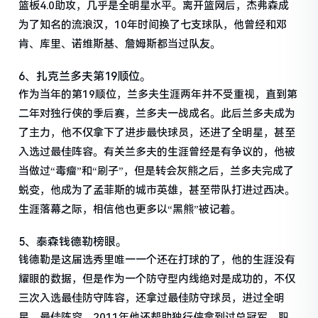
篮板4.0助攻，几乎是全明星水平。离开篮网后，杰弗森成
为了知名的流浪汉，10年时间换了七支球队，他曾经和邓
肯、库里、诺维斯基、詹姆斯都当过队友。
6、扎克兰多夫第19顺位。
作为当年的第19顺位，兰多夫生涯两年并不受重视，直到第
二年对独行侠的季后赛，兰多夫一战成名。此后兰多夫成为
了主力，他不仅拿下了进步最快球员，还进了全明星，甚至
入选过最佳阵容。有关兰多夫的生涯曾经是有争议的，他被
当做过“毒瘤”和“刷子”，但是转会灰熊之后，兰多夫完成了
蜕变，他成为了孟菲斯的城市英雄，甚至带队打进过西决。
生涯落幕之际，相信他也更多以“黑熊”被记着。
5、泰森钱德勒榜眼。
钱德勒是这届选秀里唯一一个还在打球的了，他的生涯没有
耀眼的数据，但是作为一个防守型内线绝对是成功的，不仅
三次入选最佳防守阵容，还拿过最佳防守球员，进过全明
星、最佳阵容，2011年他还帮助独行侠拿到过总冠军。职