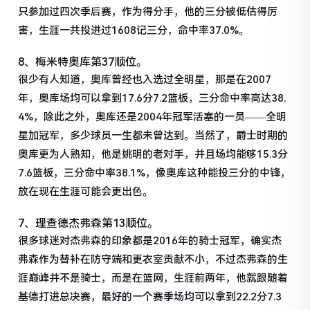
只参加过四次季后赛，作为得分手，他的三分被低估得厉
害，生涯一共投进过1608记三分，命中率37.0%。
8、梅米特奥库第37顺位。
很少有人知道，奥库曾经也入选过全明星，那是在2007
年，奥库场均可以拿到17.6分7.2篮板，三分命中率高达38.
4%，除此之外，奥库还是2004年冠军活塞的一员——全明
星加冠军，多少球员一生都未曾达到。当然了，爵士时期的
奥库更为人熟知，他是姚明的老对手，并且场均能够15.3分
7.6篮板，三分命中率38.1%，像奥库这种能投三分的中锋，
放在现在生涯可能会更出色。
7、理查德杰弗森第13顺位。
很多球迷对杰弗森的印象都是2016年的骑士冠军，确实杰
弗森作为替补在防守端和更衣室贡献不小，不过杰弗森的生
涯巅峰并不是骑士，而是在篮网，生涯前两年，他就跟随着
基德打进总决赛，最好的一个赛季场均可以拿到22.2分7.3