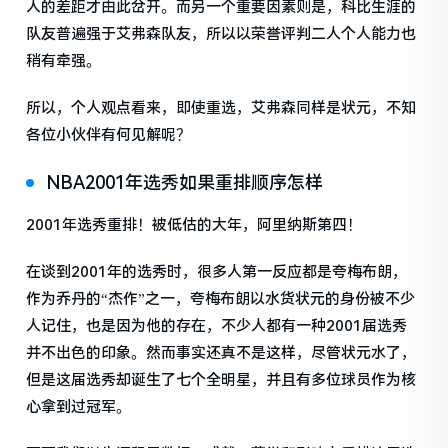
人的差距才由此岔开。而另一个重要因素则是，科比生涯的
队友普遍强于艾弗森队友，所以以荣誉评判二人个人能力也
稍有牵强。
所以，个人观点看来，即使重选，艾弗森同样是状元，不知
各位小伙伴有何见解呢？
NBA2001年选秀如果重排顺序怎样
2001年选秀重排！被低估的大年，阿里纳斯第四！
在谈到2001年的选秀时，很多人第一反应都是夸梅布朗，
作为乔丹的“杰作”之一，夸梅布朗以水货状元的身份被不少
人记住，也是因为他的存在，不少人都有一种2001届选秀
并不出色的印象。然而事实还真不是这样，尽管状元水了，
但是这届选秀却诞生了七个全明星，并且有多位球员作为核
心拿到过冠军。