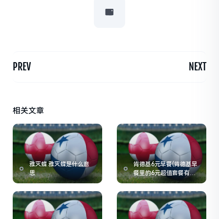
PREV
NEXT
相关文章
雅灭蝶 雅灭蝶是什么意
肯德基6元早餐(肯德基早
思
餐里的6元超值套餐有什
么全国都有吗)