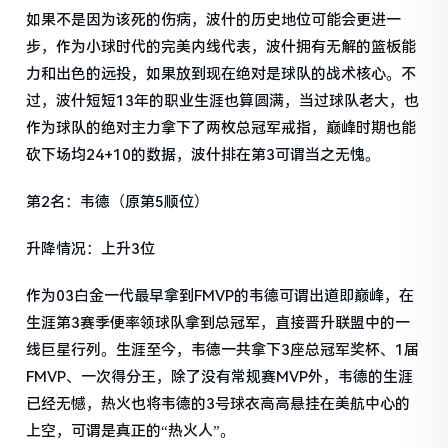
如果不是因为该死的伤病，波什的历史地位可能会更进一
步，作为小球时代的完美内线代表，波什拥有无解的篮板能
力和出色的远投，如果放到现在绝对是球队的战术核心。不
过，波什短短13年的职业生涯也算圆满，当过球队老大，也
作为球队的绝对主力拿下了两枚总冠军戒指，巅峰时期也能
砍下场均24+10的数据，波什排在第3可谓当之无愧。
第2名：韦德（原第5顺位）
升降情况：上升3位
作为03白金一代最早拿到FMVP的韦德可谓出道即巅峰，在
生涯第3赛季便率领球队拿到总冠军，直接晋升联盟中的一
线巨星行列。生涯至今，韦德一共拿下3座总冠军奖杯、1届
FMVP、一次得分王，除了没有常规赛MVP外，韦德的生涯
已经无憾，热火也将韦德的3号球衣高高悬挂在美航中心的
上空，可谓是真正的“热火人”。