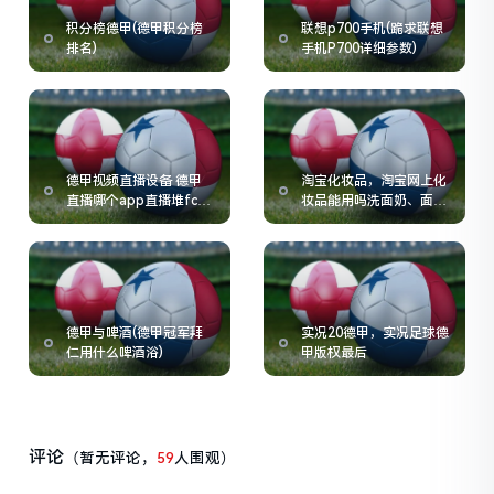
积分榜德甲(德甲积分榜
联想p700手机(跪求联想
排名)
手机P700详细参数)
德甲视频直播设备 德甲
淘宝化妆品，淘宝网上化
直播哪个app直播堆fc3
妆品能用吗洗面奶、面之
典tv
类的
德甲与啤酒(德甲冠军拜
实况20德甲，实况足球德
仁用什么啤酒浴)
甲版权最后
评论
（暂无评论，
59
人围观）