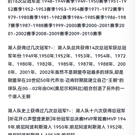
的16次总冠军是:1948-1949赛季1949-1950赛季1951-19
52赛季1952-1953赛季1953-1954赛季1971-1972赛季1
979-1980赛季1981-1982赛季1984-1985赛季1986-198
7赛季1987-1988赛季1999-2000赛季2000-2001赛季20
01-2002赛季2008-2009赛季2009-2010赛季
湖人获得过几次冠军?-：湖人队总共获得14次总冠军获总冠
军年份:1949年,1950年,1952年、1953年、1954年、1972
年、1980年、1982年、 1985年、1987年、1988年、200
0年、2001年、2002年虽然不是联盟夺冠最多的球队,却是
联盟早在20世纪50年代乔治·迈肯时期就建立自己“王朝”的
球队,在00—02年由OK(奥尼尔和科比)组合创造了另外的一
个湖人王朝
湖人队史上获得过几次总冠军?-：湖人队十六次获得总冠军
[听花开の声整理更新]年份冠军总决赛MVP常规赛MVP 194
9年,明尼阿波利斯湖人 1950年,明尼阿波利斯湖人 1952年,