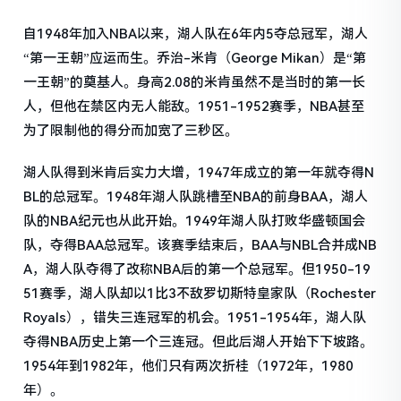
自1948年加入NBA以来，湖人队在6年内5夺总冠军，湖人
“第一王朝”应运而生。乔治-米肯（George Mikan）是“第
一王朝”的奠基人。身高2.08的米肯虽然不是当时的第一长
人，但他在禁区内无人能敌。1951-1952赛季，NBA甚至
为了限制他的得分而加宽了三秒区。
湖人队得到米肯后实力大增，1947年成立的第一年就夺得N
BL的总冠军。1948年湖人队跳槽至NBA的前身BAA，湖人
队的NBA纪元也从此开始。1949年湖人队打败华盛顿国会
队，夺得BAA总冠军。该赛季结束后，BAA与NBL合并成NB
A，湖人队夺得了改称NBA后的第一个总冠军。但1950-19
51赛季，湖人队却以1比3不敌罗切斯特皇家队（Rochester
Royals），错失三连冠军的机会。1951-1954年，湖人队
夺得NBA历史上第一个三连冠。但此后湖人开始下下坡路。
1954年到1982年，他们只有两次折桂（1972年，1980
年）。