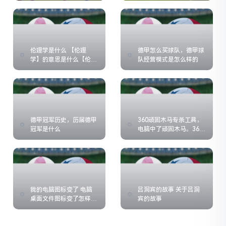
的表现如何)
伦理学是什么 【伦理
德甲怎么买球队，德甲球
学】的意思是什么【伦理
队经营模式是怎么样的
学】是什么意思
德甲冠军历史，历届德甲
360顽固木马专杀工具，
冠军是什么
电脑中了顽固木马。360
怎么杀都杀不掉, 怎么办
我的电脑图标变了 电脑
吕洞宾的故事 关于吕洞
桌面文件图标变了怎样恢
宾的故事
复到以前的图标