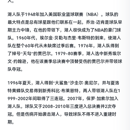
人。
湖人队于1948年加入美国职业篮球联赛（NBA）。球队的
最大特点是总有球星跟他们联系在一起。乔治·迈肯是球队早
期主力中锋，在他的带领下，湖人很快成为了NBA的豪门球
队。1960年代，埃尔金·贝勒与杰里·韦斯特的到来，使湖人
队在整个60年代从未缺席过季后赛。1976年，湖人队得到
了绰号“天勾”的贾巴尔。1979-80赛季，湖人选中新秀埃尔
文·约翰逊，他在该赛季总决赛中顶替受伤的贾巴尔并带领球
队夺冠。
1996年夏天，湖人得到“大鲨鱼”沙圭尔·奥尼尔，并与夏洛
特黄蜂队交易得到新秀科比·布莱恩特，两人带领湖人队在1
999-2002年间取得了三连冠。2007年，保罗·加索尔加入
湖人队，球队又于2008-2010年三度进入总决赛并2次夺
冠。但是伤病开始袭击湖人，导致球队不得不进入重建时
期。