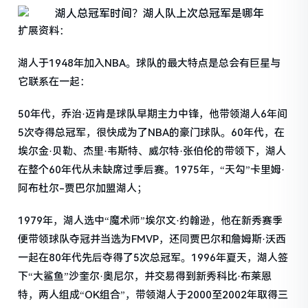
扩展资料：
湖人于1948年加入NBA。球队的最大特点是总会有巨星与
它联系在一起：
50年代，乔治·迈肯是球队早期主力中锋，他带领湖人6年间
5次夺得总冠军，很快成为了NBA的豪门球队。60年代，在
埃尔金·贝勒、杰里·韦斯特、威尔特·张伯伦的带领下，湖人
在整个60年代从未缺席过季后赛。1975年，“天勾”卡里姆·
阿布杜尔-贾巴尔加盟湖人；
1979年，湖人选中“魔术师”埃尔文·约翰逊，他在新秀赛季
便带领球队夺冠并当选为FMVP，还同贾巴尔和詹姆斯·沃西
一起在80年代先后夺得了5次总冠军。1996年夏天，湖人签
下“大鲨鱼”沙奎尔·奥尼尔，并交易得到新秀科比·布莱恩
特，两人组成“OK组合”，带领湖人于2000至2002年取得三