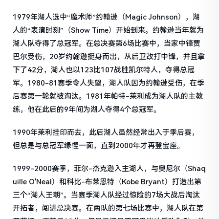
1979年湖人选中“魔术师”约翰逊（Magic Johnson），湖
人的“表演时刻”（Show Time）开始到来。约翰逊当年就为
湖人队夺得了总冠军。在总决赛第6场比赛中，当家中锋贾
巴尔受伤，20岁约翰逊挺身而出，从后卫改打中锋，并且拿
下了42分，湖人也以123比107战胜凯尔特人，夺得总冠
军。1980-81赛季令人失望，湖人队因为约翰逊受伤，在季
后赛第一轮就被淘汰。1981年帕特-莱利成为湖人队的主教
练，他在此后的9年间为湖人夺得4个总冠军。
1990年莱利挂印而去，此后湖人虽然经常出入于季后赛，
但总是与总冠军缘悭一面，直到2000年才再登宝座。
1999-2000赛季，菲尔-杰克逊入主湖人，与奥尼尔（Shaq
uille O'Neal）和科比-布莱恩特（Kobe Bryant）打造出第
三个“湖人王朝”。当赛季湖人队经过惊险的7场大战后淘汰
开拓者，闯进总决赛。在两队的第七场比赛中，湖人队在第