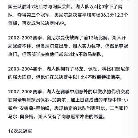
国王队酣斗7场后才与网队会师。湖人队以4比0拿下了网
队，夺得第三个冠军。奥尼尔总决赛平均每场36.3分12.3个
篮板，再次成为总决赛MVP。
2002-2003赛季，奥尼尔受伤缺阵了前13场比赛，湖人开
局战绩不佳，但奥尼尔复出后，湖人实力犹存，仍然是夺冠
热门。但西部半决赛他们却以2比4不敌马刺队。
2003-2004赛季，湖人队拥有了马龙、佩顿、科比和奥尼尔
的强大阵容，但他们在总决赛中以1比4不敌底特律活塞。
2007-2008赛季，湖人在赛季中期意外的以微小的代价交易
获得全明星球员保罗-加索尔，加上日益成熟的年轻中锋“小
鲨鱼”安德鲁-拜纳姆，表现稳定的球队当家科比，二当家拉
马尔-奥多姆。湖人又有了向总冠军冲击的希望。
16次总冠军