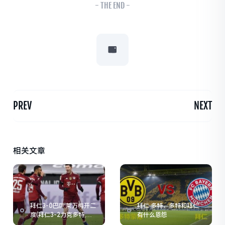
- THE END -
PREV
NEXT
相关文章
拜仁3-0巴萨 莱万梅开二
拜仁 多特，多特和拜仁
度(拜仁3-2力克多特,莱
有什么恩怨
万梅开二度,他在赛场上