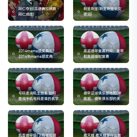
拜仁夺冠(瓜迪奥拉执教
啊里啊里(啊里啊里中文
拜仁成绩)
歌词)
2014mama颁奖典礼？
英超德甲复赛时间，意甲
2014年mama颁奖典礼
和英超啥时复赛
有谁参加了
号码查询机主姓名 如何
德甲足球俱乐部地图(求
查询手机号码是谁的名字
英超、德甲俱乐部的关系
图)
凯雷德甲级门(有谁知道
雅灭蝶 雅灭蝶是什么意