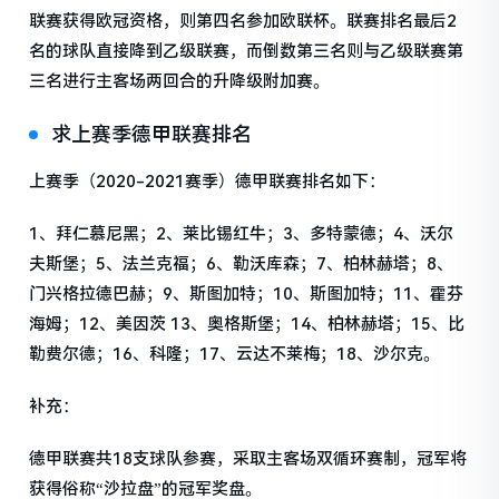
联赛获得欧冠资格，则第四名参加欧联杯。联赛排名最后2
名的球队直接降到乙级联赛，而倒数第三名则与乙级联赛第
三名进行主客场两回合的升降级附加赛。
求上赛季德甲联赛排名
上赛季（2020-2021赛季）德甲联赛排名如下：
1、拜仁慕尼黑；2、莱比锡红牛；3、多特蒙德；4、沃尔
夫斯堡；5、法兰克福；6、勒沃库森；7、柏林赫塔；8、
门兴格拉德巴赫；9、斯图加特；10、斯图加特；11、霍芬
海姆；12、美因茨 13、奥格斯堡；14、柏林赫塔；15、比
勒费尔德；16、科隆；17、云达不莱梅；18、沙尔克。
补充：
德甲联赛共18支球队参赛，采取主客场双循环赛制，冠军将
获得俗称“沙拉盘”的冠军奖盘。