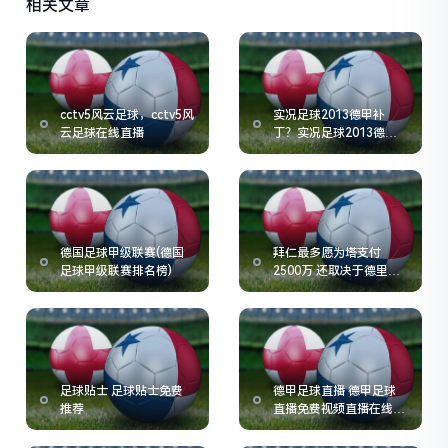
相关文章
cctv5风云足球，cctv5风
实况足球2013德甲补
云足球在线直播
丁？实况足球2013德补
6.0
德国足球甲级联赛(德国
拜仁最多愿为塔支付
足球甲级联赛排名榜)
2500万 还取决于德里赫
特交易
足球贴士 足球贴士免费
德甲足球直播 德甲足球
推荐
直播免费视频直播在线观
看