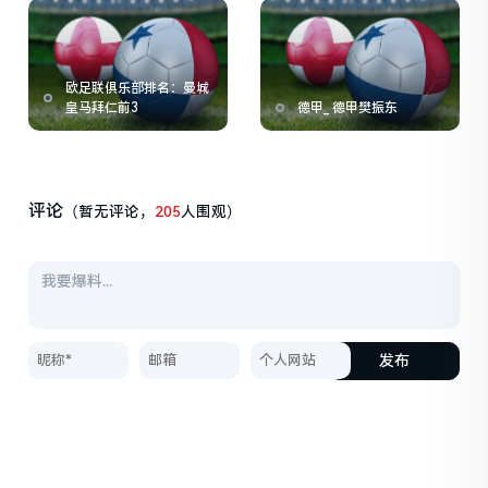
欧足联俱乐部排名：曼城
皇马拜仁前3
德甲_ 德甲樊振东
评论
（暂无评论，
205
人围观）
发布