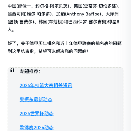
中国(邵佳一、约尔格·阿尔贝茨)、美国(史蒂芬·切伦多洛)、
墨西哥(帕维尔·帕尔多)、加纳(Anthony Baffoe)、大洋洲
(温顿·鲁费尔)、韩国(车范根)和巴西(保罗·塞尔吉奥)球星8
人。
好了，关于德甲历年排名和近十年德甲联赛的排名表的问题
到这里结束啦，希望可以解决您的问题哈！
专题推荐：
2026年扣篮大赛相关资讯
樊振东最新动态
2026世界杯动态
欧锦赛2024动态