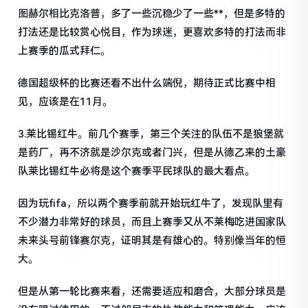
图赫尔相比克洛普，多了一些沉稳少了一些**，但是多特的
打法还是比较赏心悦目，作为球迷，更喜欢多特的打法而非
上赛季的瓜式拜仁。
德国超级杯的比赛还看不出什么端倪，期待正式比赛中相
见，应该是在11月。
3.莱比锡红牛。前几个赛季，第三个关注的队伍不是狼堡就
是药厂，再不济就是沙尔克或者门兴，但是从德乙来的土豪
队莱比锡红牛必将是这个赛季平民球队的最大看点。
因为玩fifa，所以两个赛季前就开始玩红牛了，发现队里有
不少潜力非常好的球员，而且上赛季又从不莱梅吃进国家队
未来头号前锋赛尔克，证明其是有雄心的。特别像当年的恒
大。
但是从第一轮比赛来看，还需要适应和磨合，大部分球员是