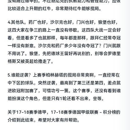
没有踢过德甲的。不过朗尼克的执教能力和管理能力，应该
比较适合上升期的红牛，非常期待红牛能够搅局。
4.其他队。药厂也好，沙尔克也好，门兴也好，狼堡也好，
这四大家在争三的路上一直没有停歇。这四队大战一定会好
看，但是看多了也就那样，每年都是那样，跟拜仁经常夺冠
一样没有新意。沙尔克和药厂多少年没有夺冠了？门兴就跟
不用说了。狼堡，先把德球王留好再说别的，别等会罗德里
格斯又被英超给撸走了。
5.谁能逆袭？上赛季柏林赫塔的搅局非常爽啊，一直经常在
中下区的球队，突然逆袭，最高到了第三还是第四，差点就
进欧冠附加赛了，可惜功亏一篑。这个赛季，还没有看到谁
能扮演这个角色，但是只有1轮还看不出来，坐等。
关于17-18赛季德甲，17-18赛季德国甲级联赛 - 积分榜的
介绍到此结束，希望对大家有所帮助。