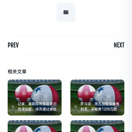
PREV
NEXT
相关文章
记者：曼联即将官宣齐尔
罗马诺：洛孔加租借塞维
克泽加盟，球员通过体检
利亚，买断费1200万欧