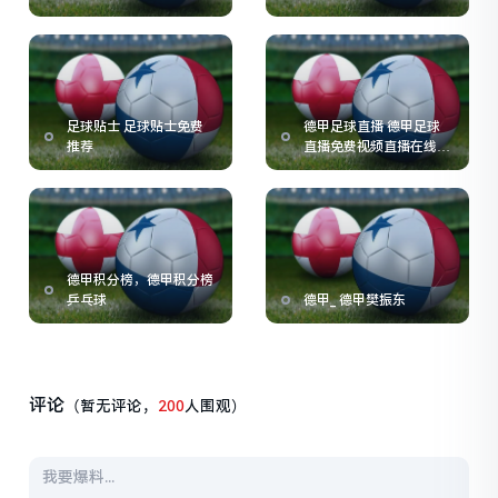
特交易
足球贴士 足球贴士免费
德甲足球直播 德甲足球
推荐
直播免费视频直播在线观
看
德甲积分榜，德甲积分榜
乒乓球
德甲_ 德甲樊振东
评论
（暂无评论，
200
人围观）