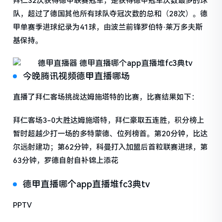
拜仁32次获得德甲联赛冠军，是获得德甲冠军次数最多的球
队，超过了德国其他所有球队夺冠次数的总和（28次）。德
甲单赛季进球纪录为41球，由波兰前锋罗伯特·莱万多夫斯
基保持。
今晚腾讯视频德甲直播哪场
直播了拜仁客场挑战达姆施塔特的比赛，比赛结果如下：
拜仁客场3-0大胜达姆施塔特，拜仁豪取五连胜，积分榜上
暂时超越少打一场的多特蒙德、位列榜首。第20分钟，比达
尔远射建功；第62分钟，科曼打入加盟后首粒联赛进球，第
63分钟，罗德自射自补锦上添花
德甲直播哪个app直播堆fc3典tv
PPTV