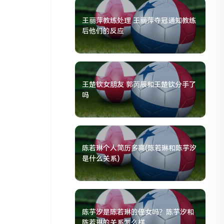
王丽萍教练处理 王丽萍夺冠通知教练
后他们的反应
王楚钦女朋友 郭芮辰和王楚钦分手了
吗
陈若琳个人简历多高(陈若琳和陈芋汐
是什么关系)
陈芋汐是陈若琳的侄女吗？陈芋汐和
陈若琳的关系怎么样