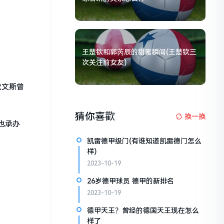
王楚钦和郭芮辰的甜蜜瞬间(王楚钦三
次关注前女友)
欧文斯曾
猜你喜歡
换一换
也承办
凯雷德甲级门(有谁知道凯雷德门怎么
样)
2023-10-19
26岁德甲球员 德甲的新排名
2023-10-19
德甲天王？曾经的德国天王现在怎么
样了