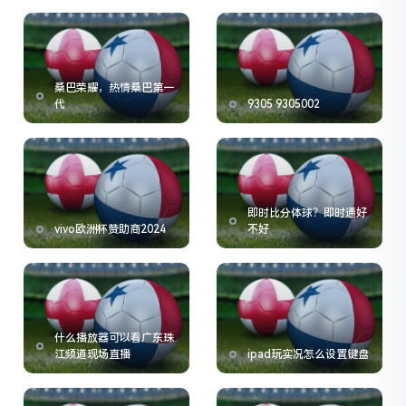
桑巴荣耀，热情桑巴第一
代
9305 9305002
即时比分体球？即时通好
vivo欧洲杯赞助商2024
不好
什么播放器可以看广东珠
江频道现场直播
ipad玩实况怎么设置键盘