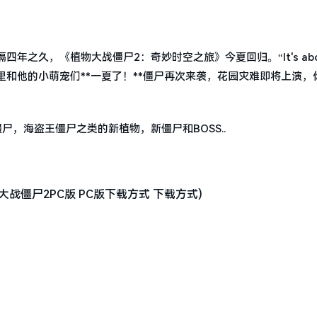
之久，《植物大战僵尸2：奇妙时空之旅》今夏回归。“It's about
里和他的小萌宠们**一夏了！**僵尸再次来袭，花园灾难即将上演，
，海盗王僵尸之类的新植物，新僵尸和BOSS..