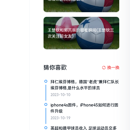
王楚钦和郭芮辰的甜蜜瞬间(王楚钦三
次关注前女友)
猜你喜歡
换一换
拜仁埃芬博格，德国“老虎”兼拜仁队长
埃芬博格,是什么水平的球员
2023-10-10
iphone4s固件，iPhone4S如何进行固
件升级
2023-10-19
英超和德甲球员收入 足球运动员交多