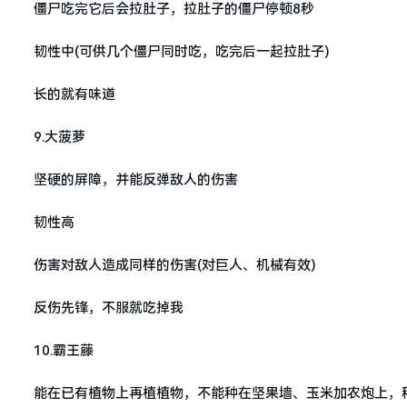
僵尸吃完它后会拉肚子，拉肚子的僵尸停顿8秒
韧性中(可供几个僵尸同时吃，吃完后一起拉肚子)
长的就有味道
9.大菠萝
坚硬的屏障，并能反弹敌人的伤害
韧性高
伤害对敌人造成同样的伤害(对巨人、机械有效)
反伤先锋，不服就吃掉我
10.霸王藤
能在已有植物上再植植物，不能种在坚果墙、玉米加农炮上，