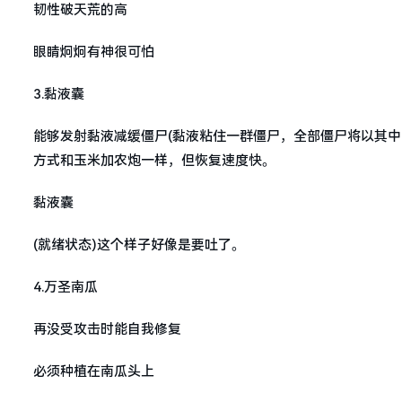
韧性破天荒的高
眼睛炯炯有神很可怕
3.黏液囊
能够发射黏液减缓僵尸(黏液粘住一群僵尸，全部僵尸将以其
方式和玉米加农炮一样，但恢复速度快。
黏液囊
(就绪状态)这个样子好像是要吐了。
4.万圣南瓜
再没受攻击时能自我修复
必须种植在南瓜头上