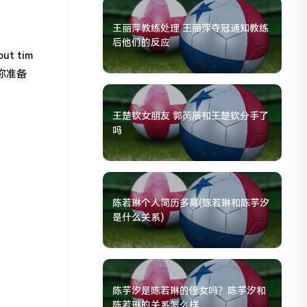
王丽萍教练处理 王丽萍夺冠通知教练
后他们的反应
 tim
你准备
王楚钦女朋友 郭芮辰和王楚钦分手了
吗
陈若琳个人简历多高(陈若琳和陈芋汐
是什么关系)
陈芋汐是陈若琳的侄女吗？陈芋汐和
陈若琳的关系怎么样