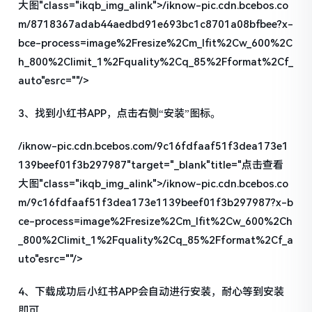
大图"class="ikqb_img_alink">/iknow-pic.cdn.bcebos.co
m/8718367adab44aedbd91e693bc1c8701a08bfbee?x-
bce-process=image%2Fresize%2Cm_lfit%2Cw_600%2C
h_800%2Climit_1%2Fquality%2Cq_85%2Fformat%2Cf_
auto"esrc=""/>
3、找到小红书APP，点击右侧“安装”图标。
/iknow-pic.cdn.bcebos.com/9c16fdfaaf51f3dea173e1
139beef01f3b297987"target="_blank"title="点击查看
大图"class="ikqb_img_alink">/iknow-pic.cdn.bcebos.co
m/9c16fdfaaf51f3dea173e1139beef01f3b297987?x-b
ce-process=image%2Fresize%2Cm_lfit%2Cw_600%2Ch
_800%2Climit_1%2Fquality%2Cq_85%2Fformat%2Cf_a
uto"esrc=""/>
4、下载成功后小红书APP会自动进行安装，耐心等到安装
即可。