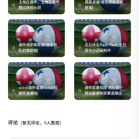
主角在德甲，主角在德甲
聂磊老婆(青岛聂磊老婆
踢过球的小说
是谁)
德甲俄罗斯转播(德甲各
生日快乐flash flash 生日
队的赞助商)
贺卡小动画制作
cctv5德甲直播(cctv5有
德甲联赛视频 现在哪个
德甲直播吗)
网站看德甲联赛直播比较
方便
评论
（暂无评论，
9
人围观）