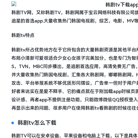
韩剧TV网，又称韩剧TV，韩剧网属于宝云网络科技有限公司
追星的首选app.大量收集热门韩国电视剧，综艺，电影，MV
韩剧tv特点
韩剧tv所占优势地方在于它所包含的大量韩剧资源是其他平
布局小清新可爱很适合少女心女孩子完美加分，也是专门为智能
S，TVN，MBC同步播出，是追剧首选应用，高清免费无广
并大量收集热门韩国电视剧，汇集各大韩剧网，嘟嘟韩剧网，h9
攻击、平台举报系统不够优质形同摆设，广告单一但对于用户
好者来说实在是爱不释手、它的痛点就在于刚加载app时候页
设计感、再者app不提供注册功能，只能微博微信QQ授权登
再显示出来的问题、很多用户在使用韩剧tv看韩剧的时候往往
韩剧tv怎么下载
韩剧TV可以在安卓设备、苹果设备和电脑上下载，以下是具