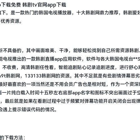
旗下。是一款热门的韩国电视播放器，十大韩剧网鼎力推荐，韩剧爱
等优秀资源。
台所不具备的，其中画面唯美、干净，能够轻松找到自己所需资源韩剧
电视推出的一款韩剧直播app应用软件，软件与各大韩国电视台**S
告，不收费，高清韩剧任性看，智能追剧贴心记录追剧进度，进行舒心
t韩剧网，133133韩剧网的资源。其中不足就是有些剧情弹幕恶
最好最喜欢的一项当然还是不用会员广告也是相对短，作为一个资深
面一片纯白载入时间十五秒左右底部app名字和图标不突出画面过于
入，最后就是如果在看剧过程中过于频繁对弹幕功能开启关闭会出现
会遇上提示错误代码的情况。
体的下载方法：