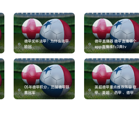
德甲奖杯法甲？为什么法甲
德甲直播器 德甲直播哪个
欧冠
app直播堆fc3典tv
05年德甲积分，历届德甲联
英超德甲重点推荐阵容 意
赛冠军
甲、英超 、西甲 、德甲、
法甲各有些什么特点