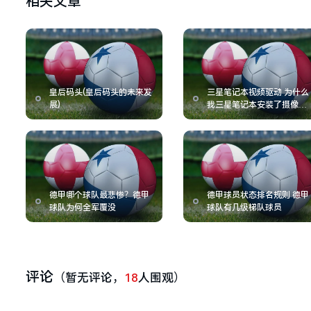
相关文章
皇后码头(皇后码头的未来发
三星笔记本视频驱动 为什么
展)
我三星笔记本安装了摄像头
驱动却无法视屏
德甲哪个球队最悲惨？德甲
德甲球员状态排名规则 德甲
球队为何全军覆没
球队有几级梯队球员
评论
（暂无评论，
18
人围观）