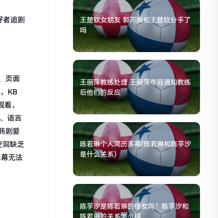
好者追剧
王楚钦女朋友 郭芮辰和王楚钦分手了
吗
、页面
王丽萍教练处理 王丽萍夺冠通知教练
，KB
后他们的反应
观看，
劣、语言
韩剧爱
空洞缺乏
陈若琳个人简历多高(陈若琳和陈芋汐
是什么关系)
弹幕无法
陈芋汐是陈若琳的侄女吗？陈芋汐和
陈若琳的关系怎么样