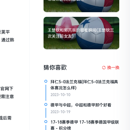
王楚钦和郭芮辰的甜蜜瞬间(王楚钦三
豆荚平
次关注前女友)
：通过韩
猜你喜歡
换一换
拜仁5-0法兰克福(拜仁5-0法兰克福具
体赛况怎么样)
版官网下
2023-10-10
但需注意
德甲与中超，中超和德甲那个好看
2023-10-19
载后需
17-18赛季德甲 17-18赛季德国甲级联
赛 - 积分榜