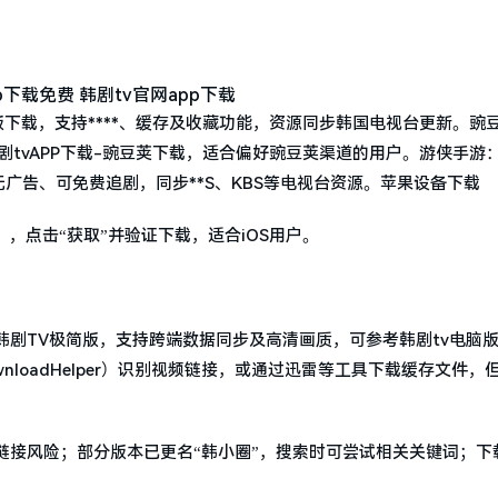
版下载，支持****、缓存及收藏功能，资源同步韩国电视台更新。豌
韩剧tvAPP下载-豌豆荚下载，适合偏好豌豆荚渠道的用户。游侠手游
，无广告、可免费追剧，同步**S、KBS等电视台资源。苹果设备下载
更名），点击“获取”并验证下载，适合iOS用户。
剧TV极简版，支持跨端数据同步及高清画质，可参考韩剧tv电脑
wnloadHelper）识别视频链接，或通过迅雷等工具下载缓存文件，
链接风险；部分版本已更名“韩小圈”，搜索时可尝试相关关键词；下