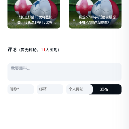
信长之野望13武将登陆
联想p700手机(跪求联想
器，信长之野望13武将登
手机P700详细参数)
陆器(本多那个)怎么用
评论
（暂无评论，
11
人围观）
发布