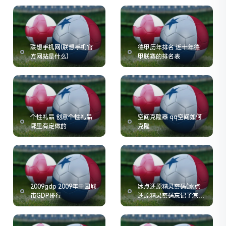
联想手机网(联想手机官
德甲历年排名 近十年德
方网站是什么)
甲联赛的排名表
个性礼品 创意个性礼品
空间克隆器 qq空间如何
哪里有定做的
克隆
2009gdp 2009年中国城
冰点还原精灵密码(冰点
市GDP排行
还原精灵密码忘记了怎么
办)