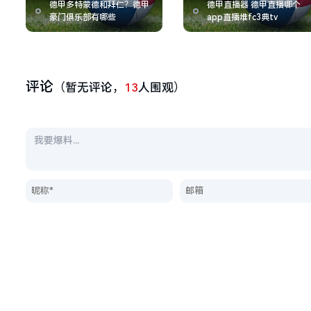
德甲多特蒙德和拜仁？德甲
德甲直播器 德甲直播哪个
豪门俱乐部有哪些
app直播堆fc3典tv
评论
（暂无评论，
13
人围观）