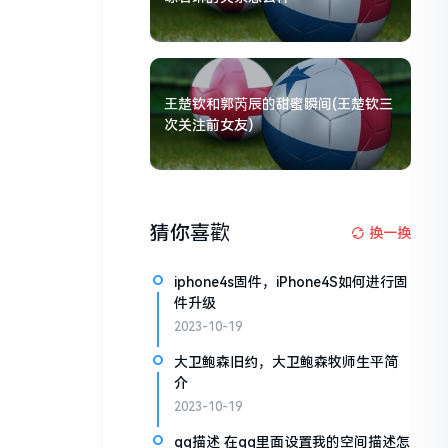
王楚钦和郭芮辰的甜蜜瞬间(王楚钦三
次关注前女友)
猜你喜歡
换一换
iphone4s固件，iPhone4S如何进行固
件升级
2023-10-19
大卫鲍森旧约，大卫鲍森牧师生平简
介
2023-10-19
qq描述 在qq里面设置我的空间描述怎