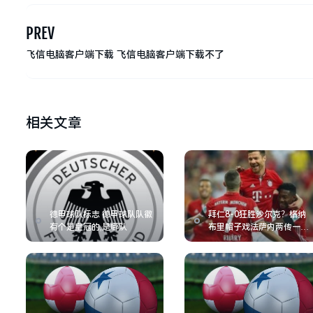
PREV
飞信电脑客户端下载 飞信电脑客户端下载不了
相关文章
德甲球队标志 德甲球队队徽
拜仁8-0狂胜沙尔克？格纳
有个是皇冠的,是哪队
布里帽子戏法萨内两传一射,
拜仁8-0沙尔克04