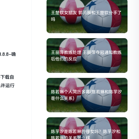
王楚钦女朋友 郭芮辰和王楚钦分手了
吗
王丽萍教练处理 王丽萍夺冠通知教练
8.8-确
后他们的反应
件下载自
允许运行
陈若琳个人简历多高(陈若琳和陈芋汐
是什么关系)
陈芋汐是陈若琳的侄女吗？陈芋汐和
陈若琳的关系怎么样