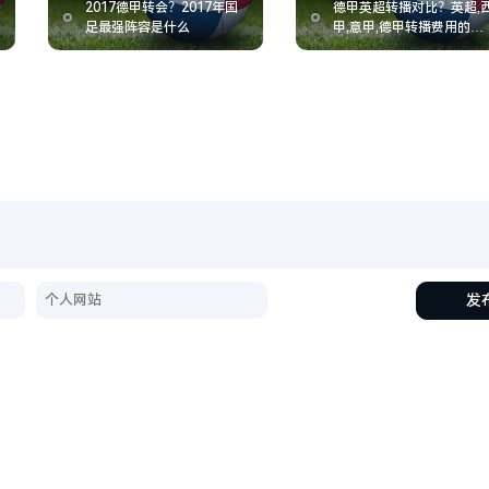
2017德甲转会？2017年国
德甲英超转播对比？英超,
足最强阵容是什么
甲,意甲,德甲转播费用的情
况如何
发