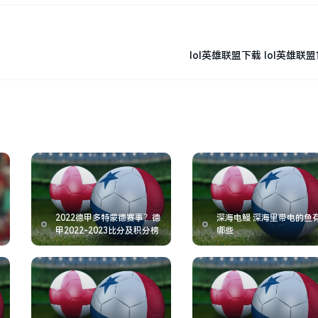
lol英雄联盟下载 lol英雄联
2022德甲多特蒙德赛事？德
深海电鳗 深海里带电的鱼
甲2022-2023比分及积分榜
哪些