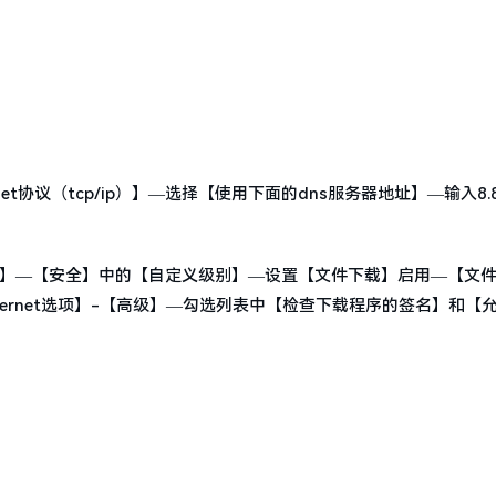
协议（tcp/ip）】—选择【使用下面的dns服务器地址】—输入8.8.
—【安全】—【安全】中的【自定义级别】—设置【文件下载】启用—【文
ernet选项】-【高级】—勾选列表中【检查下载程序的签名】和【