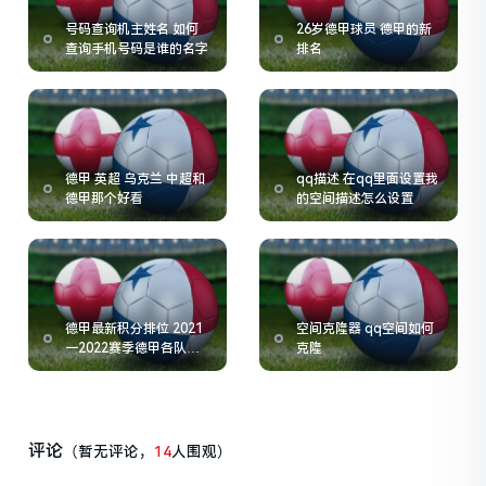
号码查询机主姓名 如何
26岁德甲球员 德甲的新
查询手机号码是谁的名字
排名
德甲 英超 乌克兰 中超和
qq描述 在qq里面设置我
德甲那个好看
的空间描述怎么设置
德甲最新积分排位 2021
空间克隆器 qq空间如何
一2022赛季德甲各队积
克隆
分
评论
（暂无评论，
14
人围观）