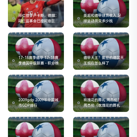
拜仁签下卢卡斯，德媒：
英超和德甲球员收入 足
拜仁监事会已经同意巨额
球运动员交多少税
转会费签卢卡斯
17-18赛季德甲 17-18赛
德甲天王？曾经的德国天
季德国甲级联赛 - 积分榜
王现在怎么样了
2009gdp 2009年中国城
玫瑰花的葬礼 周杰伦？
市GDP排行
周杰伦《玫瑰花的葬礼》
歌词