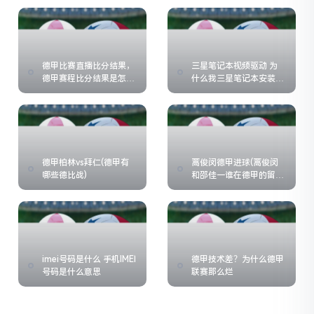
德甲比赛直播比分结果，
三星笔记本视频驱动 为
德甲赛程比分结果是怎么
什么我三星笔记本安装了
样的
摄像头驱动却无法视屏
德甲柏林vs拜仁(德甲有
蒿俊闵德甲进球(蒿俊闵
哪些德比战)
和邵佳一谁在德甲的留洋
生涯更成功)
imei号码是什么 手机IMEI
德甲技术差？为什么德甲
号码是什么意思
联赛那么烂