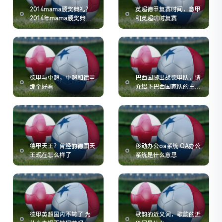
2014mama颁奖典礼？
英超德甲复赛时间，意甲
2014年mama颁奖典礼
和英超啥时复赛
有谁参加了
德甲与中超，中超和德甲
巴西国脚出战德甲队，请
那个好看
介绍下巴西国家队的主力
左后卫安德烈
德甲天王？曾经的德国天
移动办公oa系统 OA办公
王现在怎么样了
系统是什么意思
德甲英超国内不转了 为
歌韵的近义词，歌韵的近