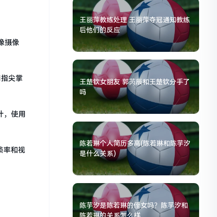
王丽萍教练处理 王丽萍夺冠通知教练
后他们的反应
像摄像
用指尖掌
王楚钦女朋友 郭芮辰和王楚钦分手了
吗
设计，使用
陈若琳个人简历多高(陈若琳和陈芋汐
焦帧率和视
是什么关系)
陈芋汐是陈若琳的侄女吗？陈芋汐和
陈若琳的关系怎么样