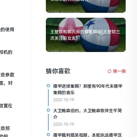
佳的使用
王楚钦和郭芮辰的甜蜜瞬间(王楚钦三
次关注前女友)
相机的
猜你喜歡
换一换
这些参数
度。对
德甲进球集锦？那里有90年代末德甲
集锦的音乐
2023-10-19
放置在
大卫鲍森旧约，大卫鲍森牧师生平简
介
2023-10-19
这些照
德甲裁判搞笑视频，本轮执法德甲汉
助拍