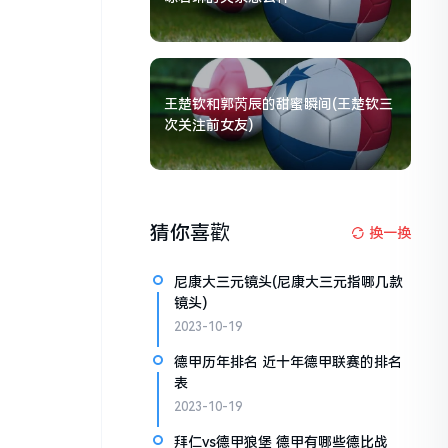
王楚钦和郭芮辰的甜蜜瞬间(王楚钦三
次关注前女友)
猜你喜歡
换一换
尼康大三元镜头(尼康大三元指哪几款
镜头)
2023-10-19
德甲历年排名 近十年德甲联赛的排名
表
2023-10-19
拜仁vs德甲狼堡 德甲有哪些德比战