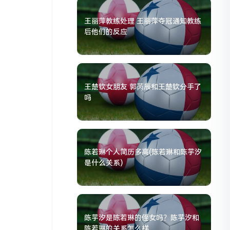
王丽萍教练处理 王丽萍夺冠通知教练
后他们的反应
王楚钦女朋友 郭芮辰和王楚钦分手了
吗
陈若琳个人简历多高(陈若琳和陈芋汐
是什么关系)
陈芋汐是陈若琳的侄女吗？陈芋汐和
陈若琳的关系怎么样