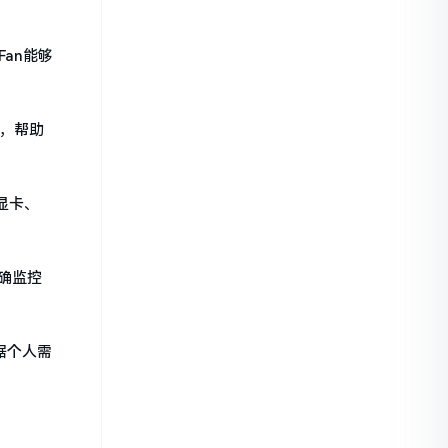
Fan能够
度，帮助
显卡、
准确监控
根据个人需