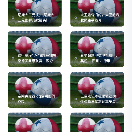
尼康大三元镜头(尼康大
大卫鲍森旧约，大卫鲍森
三元指哪几款镜头)
牧师生平简介
德甲赛程17-18(17-18赛
看英超意甲德甲？意甲、
季德国甲级联赛 - 积分
英超 、西甲 、德甲、法
榜)
甲各有些什么特点
空间克隆器 qq空间如何
三星笔记本视频驱动 为
克隆
什么我三星笔记本安装了
摄像头驱动却无法视屏