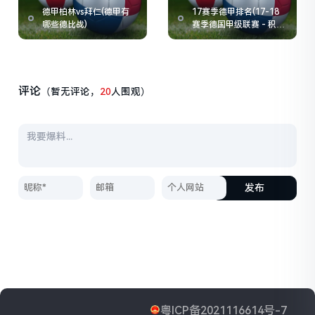
德甲柏林vs拜仁(德甲有
17赛季德甲排名(17-18
哪些德比战)
赛季德国甲级联赛 - 积分
榜)
评论
（暂无评论，
20
人围观）
发布
粤ICP备2021116614号-7