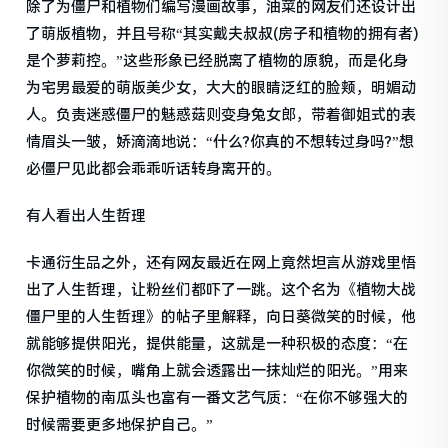
除了为僵尸和植物们编写漫画故事，油菜的网友们还设计出
了萌版植物，并且号称“其实戴夫叔叔(房子和植物的拥有者)
是个萝莉控。”这些形象已经脱离了植物的原貌，而是化身
为宅男最爱的萌版美少女，大大的眼睛泛红的脸颊，明媚动
人。负责迷惑僵尸的魅惑菇则变身兔女郎，带着御姐式的表
情眉头一皱，娇滴滴地说：“什么?你真的不想转过身吗?”想
必僵尸见此都会乖乖听话转身离开的。
有人看出人生哲理
卡通衍生品之外，还有网友最近在网上竟然坦言从游戏里悟
出了人生哲理，让粉丝们都吓了一跳。这个名为《植物大战
僵尸里的人生哲理》的帖子里解释，向日葵微笑的时候，他
就能够提供阳光，提供能量，这就是一种积极的态度：“在
你微笑的时候，嘴角上就会透露出一抹灿烂的阳光。”用来
保护植物的南瓜头也富有一番文艺气质：“在你不够强大的
时候需要更多地保护自己。”