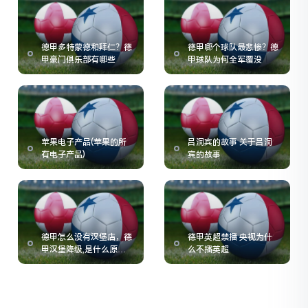
德甲多特蒙德和拜仁？德
德甲哪个球队最悲惨？德
甲豪门俱乐部有哪些
甲球队为何全军覆没
苹果电子产品(苹果的所
吕洞宾的故事 关于吕洞
有电子产品)
宾的故事
德甲怎么没有汉堡店，德
德甲英超禁播 央视为什
甲汉堡降级,是什么原因
么不播英超
呢