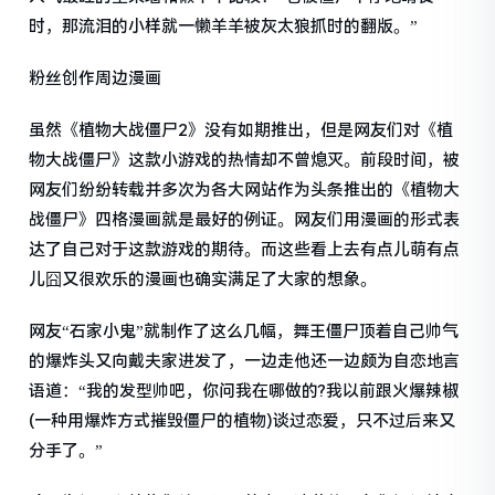
时，那流泪的小样就一懒羊羊被灰太狼抓时的翻版。”
粉丝创作周边漫画
虽然《植物大战僵尸2》没有如期推出，但是网友们对《植
物大战僵尸》这款小游戏的热情却不曾熄灭。前段时间，被
网友们纷纷转载并多次为各大网站作为头条推出的《植物大
战僵尸》四格漫画就是最好的例证。网友们用漫画的形式表
达了自己对于这款游戏的期待。而这些看上去有点儿萌有点
儿囧又很欢乐的漫画也确实满足了大家的想象。
网友“石家小鬼”就制作了这么几幅，舞王僵尸顶着自己帅气
的爆炸头又向戴夫家进发了，一边走他还一边颇为自恋地言
语道：“我的发型帅吧，你问我在哪做的?我以前跟火爆辣椒
(一种用爆炸方式摧毁僵尸的植物)谈过恋爱，只不过后来又
分手了。”