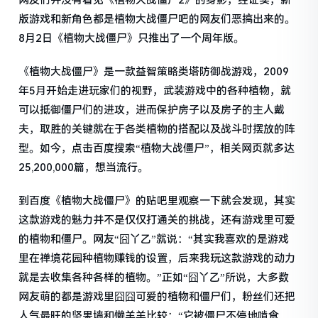
网友们并没有看见《植物大战僵尸2》的身影，经证实，新
版游戏和新角色都是植物大战僵尸吧的网友们恶搞出来的。
8月2日《植物大战僵尸》只推出了一个周年版。
《植物大战僵尸》是一款益智策略类塔防御战游戏，2009
年5月开始走进玩家们的视野，武装游戏中的各种植物，就
可以抵御僵尸们的进攻，进而保护房子以及房子的主人戴
夫，取胜的关键就在于各类植物的搭配以及战斗时摆放的阵
型。如今，点击百度搜索“植物大战僵尸”，相关网页就多达
25,200,000篇，想当流行。
到百度《植物大战僵尸》的贴吧里观察一下就会发现，其实
这款游戏的魅力并不是仅仅打通关的挑战，还有游戏里可爱
的植物和僵尸。网友“囧丫乙”就说：“其实我喜欢的是游戏
里在禅境花园种植物赚钱的设置，后来我玩这款游戏的动力
就是去收集各种各样的植物。”正如“囧丫乙”所说，大多数
网友萌的都是游戏里囧囧可爱的植物和僵尸们，粉丝们还把
人气最旺的坚果墙和懒羊羊比较：“它被僵尸不停地啃食