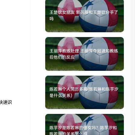
王楚钦女朋友 郭芮辰和王楚钦分手了
吗
王丽萍教练处理 王丽萍夺冠通知教练
后他们的反应
陈若琳个人简历多高(陈若琳和陈芋汐
是什么关系)
快速识
陈芋汐是陈若琳的侄女吗？陈芋汐和
陈若琳的关系怎么样