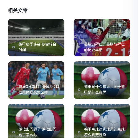
相关文章
德甲冬季转会 冬窗转会
曼联vs拜仁，曼联与拜仁
时间
的历史战绩
曼城3比0拜仁 曼城3-2拜
德甲是什么意思，关于德
仁具体赛况怎么样
甲是什么意思
微信出问题了 微信出问
德甲点球违例球员？点球
题了怎么办
怎么判定胜负