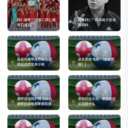
拜仁德甲11连冠？拜仁德
陶伟拜仁？陶伟简介及详
甲几连冠
细资料
英超和德甲球员收入 足
赤色黎明 电影(《赤色黎
球运动员交多少税
明》)
德甲球场防护网 为什么
歌韵的近义词，歌韵的近
德甲的球场都要都有铁丝
义词是什么
网