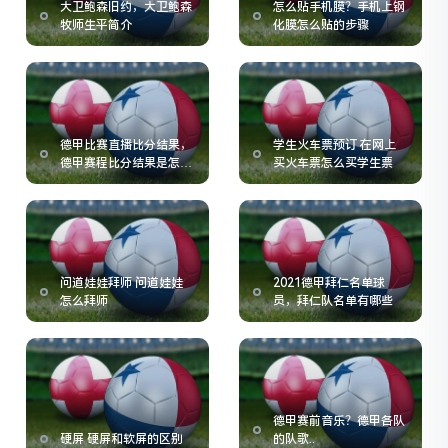
大卫鲍森旧约，大卫鲍森
怎么贴手机膜？手机上钢
牧师生平简介
化膜怎么贴的步骤
德甲比赛直播比分结果，
学生火车票预订 在网上
德甲赛程比分结果是怎么
买火车票怎么买学生票
样的
问道娃娃拜师 问道娃娃
2021德甲拜仁名单球
怎么拜师
员，拜仁队名单有哪些
德甲赛前音乐？德甲各队
硬屏 硬屏和软屏的区别
的队歌..