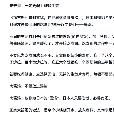
吃寿司：一定要配上糖醋生姜
《福布斯》曾刊文称，在世界饮食健康榜上，日本料理排名第一
料理才是最健康的吃法呢?李兴超向我们一一解密。
寿司的主要材料是用醋调味过的冷饭(简称醋饭)，加上鱼肉
般先喝酱汤，胃里暖和了，才开始吃寿司。吃寿司的过程中一
不要以为吃寿司就长不肥，其实体积细小的寿司，吃十个八个
子沙拉、吞拿鱼沙拉等，吃五六个就跟吃一个汉堡包的热量相
若要吃得健康，应选择无油、无酱的生鱼片寿司，每顿不要超
大酱汤：不要放过汤渣
大酱汤，被称为日本的“国汤”，日本人只要吃饭，必喝此汤。
正宗大酱汤的做法，是拿个小锅烧开水，放入底料，其代表是