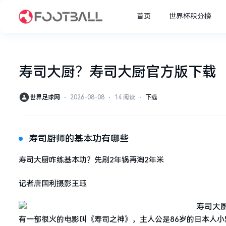
首页
世界杯积分榜
寿司大厨？寿司大厨官方版下载
世界足球网
⋅
2026-08-08
⋅
14 阅读
⋅
下载
寿司厨师的基本功有哪些
寿司大厨咋练基本功？先刷2年锅再淘2年米
记者唐国利摄影王珏
有一部很火的电影叫《寿司之神》，主人公是86岁的日本人小