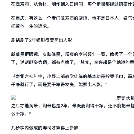
在做寿司，从食材、制作到入口瞬间，每个步骤都经过缜密计
在重庆，有这么一个专门做寿司的厨师，他不是日本人，名气也
托着他一生的追求。
刷锅刷了2年锅刷得要照出人影
戴着黑框眼镜、皮肤偏黑，精瘦的李兴超乍一看，像极了一个
了，说话啊姿势啊，都有点像了。”其实，李兴超是个地道的香
《寿司之神》中，小野二郎教学徒练的基本功是拧烫毛巾，而
干净就行了，而是要干净得发亮，能照出人影。”
之后才能淘米，淘米也是2年，米既要淘得干净，还不能把米
么干净。”
几秒钟内做成的寿司才算得上新鲜