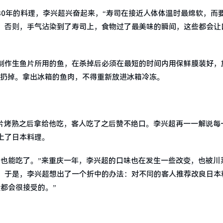
30年的料理，李兴超兴奋起来，“寿司在接近人体体温时最绵软，而
。否则，手气沾染到了寿司上，食物过了最美味的瞬间，这些都会让
制作生鱼片所用的鱼，在杀掉后必须在最短的时间内用保鲜膜装好，
部扔掉。拿出冰箱的鱼肉，不得重新放进冰箱冷冻。
鱼片烤熟之后拿给他吃，客人吃了之后赞不绝口。李兴超再一一解说每
上了日本料理。
在也能吃了。”来重庆一年，李兴超的口味也在发生一些改变，也被川
，于是，李兴超想出了一个折中的办法：对不同的客人推荐改良日本
都会很接受的。”