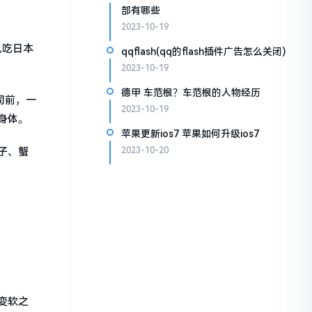
部有哪些
2023-10-19
么吃日本
qqflash(qq的flash插件广告怎么关闭)
2023-10-19
德甲 车范根？车范根的人物经历
司前，一
2023-10-19
身体。
苹果更新ios7 苹果如何升级ios7
子、蟹
2023-10-20
变软之