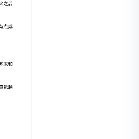
火之后
有点咸
芥末和
感觉越