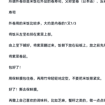
所谓外卷即是米饭在外层的卷寿司，又称里卷（日本语）、反
寿司
外卷用的米饭比较多，大约是内卷的1又1/3
将饭从左至右排在紫菜上部。
由上至下铺好，将紫菜翻过来，饭朝下放在砧板上，放之前先
将紫菜卷起。
包好了！
用保鲜膜包住卷，再用竹帘轻轻地定型，不要把米饭摁紧实。
好了！撕去保鲜膜。
再撒上自己喜欢的调味料，比如芝麻，蟹籽之类的，做一点点