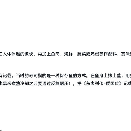
在人体体温的饭块，再加上鱼肉，海鲜，蔬菜或鸡蛋等作配料，其味
有记载。当时的寿司指的是一种保存鱼的方式。在鱼身上抹上盐，用
水晶米煮熟冷却之后要通过反复碾压）。据《东夷列传-倭国传》记