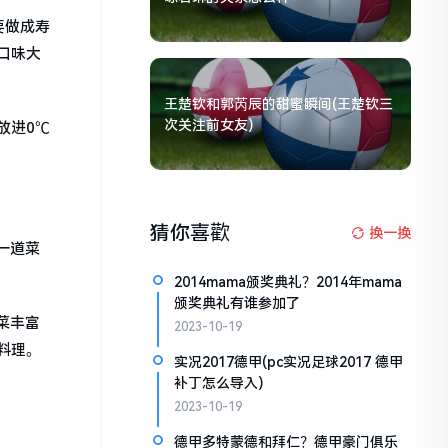
要做成寿
口味大
王楚钦和郭芮辰的甜蜜瞬间(王楚钦三
次关注前女友)
放进0℃
猜你喜歡
换一换
一道菜
2014mama颁奖典礼？2014年mama
颁奖典礼有谁参加了
菜丰富
2023-10-19
料理。
实况2017德甲(pc实况足球2017 德甲
补丁怎么导入)
2023-10-19
德甲多特蒙德和拜仁？德甲豪门俱乐