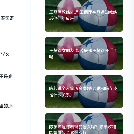
王丽萍教练处理 王丽萍夺冠通知教练
，寿司寄
后他们的反应
王楚钦女朋友 郭芮辰和王楚钦分手了
傅学久
吗
不是光
陈若琳个人简历多高(陈若琳和陈芋汐
是什么关系)
里的那
陈芋汐是陈若琳的侄女吗？陈芋汐和
陈若琳的关系怎么样