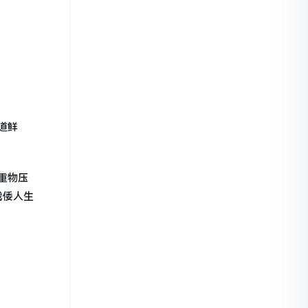
道鲜
重物压
载倭人生