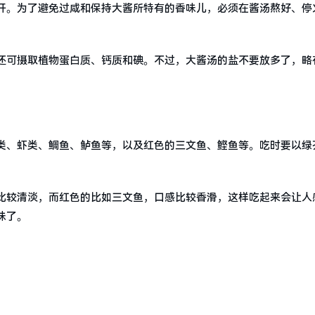
开。为了避免过咸和保持大酱所特有的香味儿，必须在酱汤熬好、停
还可摄取植物蛋白质、钙质和碘。不过，大酱汤的盐不要放多了，略
类、虾类、鲷鱼、鲈鱼等，以及红色的三文鱼、鲣鱼等。吃时要以绿
比较清淡，而红色的比如三文鱼，口感比较香滑，这样吃起来会让人
味了。