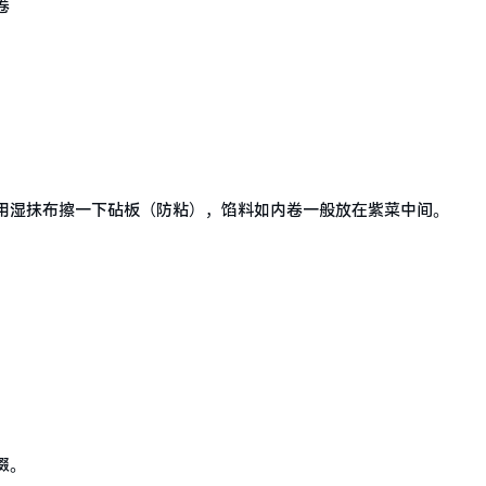
卷
用湿抹布擦一下砧板（防粘），馅料如内卷一般放在紫菜中间。
缀。