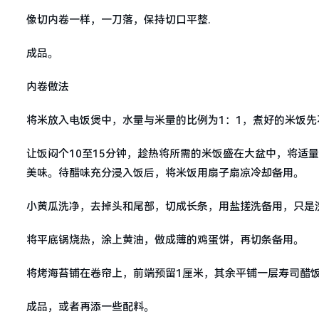
像切内卷一样，一刀落，保持切口平整.
成品。
内卷做法
将米放入电饭煲中，水量与米量的比例为1：1，煮好的米饭
让饭闷个10至15分钟，趁热将所需的米饭盛在大盆中，将适
美味。待醋味充分浸入饭后，将米饭用扇子扇凉冷却备用。
小黄瓜洗净，去掉头和尾部，切成长条，用盐搓洗备用，只是
将平底锅烧热，涂上黄油，做成薄的鸡蛋饼，再切条备用。
将烤海苔铺在卷帘上，前端预留1厘米，其余平铺一层寿司醋
成品，或者再添一些配料。