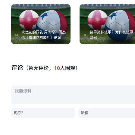
玫瑰花的葬礼 周杰伦？周杰
德甲奖杯法甲？为什么法甲
伦《玫瑰花的葬礼》歌词
欧冠
评论
（暂无评论，
10
人围观）