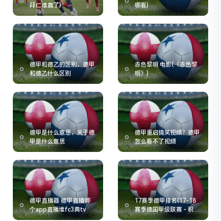
拜仁谁赢了)
哪看)
德甲和德乙的区别，德甲
赤色黎明 电影(《赤色黎
和德乙什么区别
明》)
德甲是什么意思，关于德
德甲重启搞笑视频？德甲
甲是什么意思
怎么看不了视频
德甲直播器 德甲直播哪
17赛季德甲排名(17-18
个app直播堆fc3典tv
赛季德国甲级联赛 - 积分
榜)