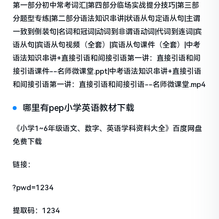
第一部分初中常考词汇|第四部分临场实战提分技巧|第三部
分题型专练|第二部分语法知识串讲|状语从句定语从句|主谓
一致到倒装句|名词和冠词|动词到非谓语动词|代词到连词|宾
语从句|宾语从句视频（全套）|宾语从句课件（全套）|中考
语法知识串讲+直接引语和间接引语第一讲：直接引语和间
接引语课件--名师微课堂.ppt|中考语法知识串讲+直接引语
和间接引语第一讲：直接引语和间接引语--名师微课堂.mp4
哪里有pep小学英语教材下载
《小学1~6年级语文、数字、英语学科资料大全》百度网盘
免费下载
链接：
?pwd=1234
提取码：1234