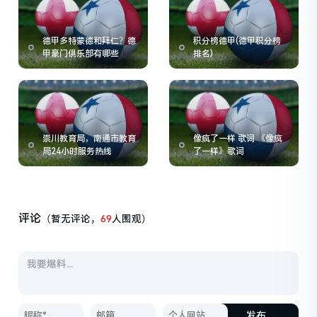
德甲多特蒙德和拜仁？德
积分榜德甲(德甲积分榜
甲豪门俱乐部有哪些
排名)
崇川教育局，南通市教育
像疯了一样 歌词 《像疯
局24小时服务热线
了一样》歌词
评论
（暂无评论，
69
人围观）
发布