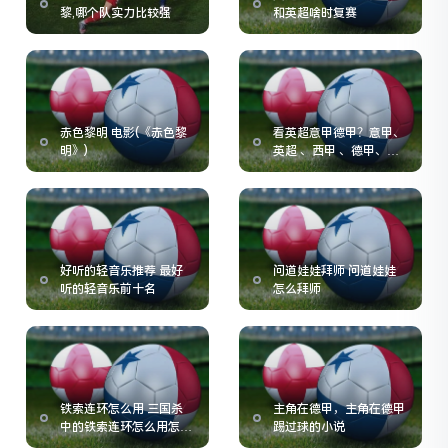
黎,哪个队实力比较强
和英超啥时复赛
赤色黎明 电影(《赤色黎
看英超意甲德甲？意甲、
明》)
英超 、西甲 、德甲、法
甲各有些什么特点
好听的轻音乐推荐 最好
问道娃娃拜师 问道娃娃
听的轻音乐前十名
怎么拜师
铁索连环怎么用 三国杀
主角在德甲，主角在德甲
中的铁索连环怎么用怎样
踢过球的小说
把它用好