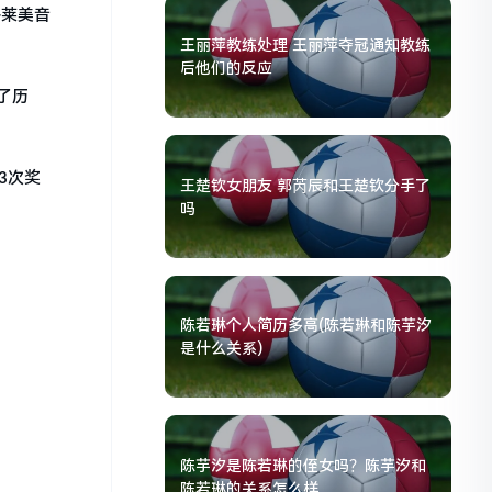
格莱美音
王丽萍教练处理 王丽萍夺冠通知教练
后他们的反应
了历
3次奖
王楚钦女朋友 郭芮辰和王楚钦分手了
吗
陈若琳个人简历多高(陈若琳和陈芋汐
是什么关系)
陈芋汐是陈若琳的侄女吗？陈芋汐和
陈若琳的关系怎么样