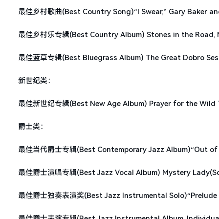
最佳乡村歌曲(Best Country Song)“I Swear,” Gary Baker and 
最佳乡村乐专辑(Best Country Album) Stones in the Road, M
最佳蓝草专辑(Best Bluegrass Album) The Great Dobro Session
新世纪类：
最佳新世纪专辑(Best New Age Album) Prayer for the Wild Thi
爵士类：
最佳当代爵士专辑(Best Contemporary Jazz Album)“Out of the
最佳爵士演唱专辑(Best Jazz Vocal Album) Mystery Lady(Songs 
最佳爵士独奏表演奖(Best Jazz Instrumental Solo)“Prelude to 
最佳爵士表演专辑(Best Jazz Instrumental Album, Individual or 