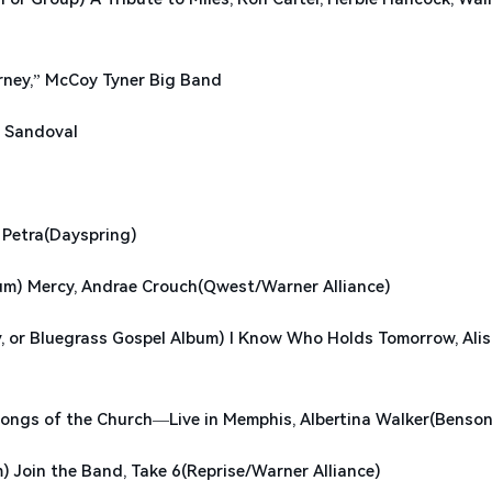
y,” McCoy Tyner Big Band
 Sandoval
etra(Dayspring)
ercy, Andrae Crouch(Qwest/Warner Alliance)
egrass Gospel Album) I Know Who Holds Tomorrow, Alis
s of the Church—Live in Memphis, Albertina Walker(Benson
n the Band, Take 6(Reprise/Warner Alliance)