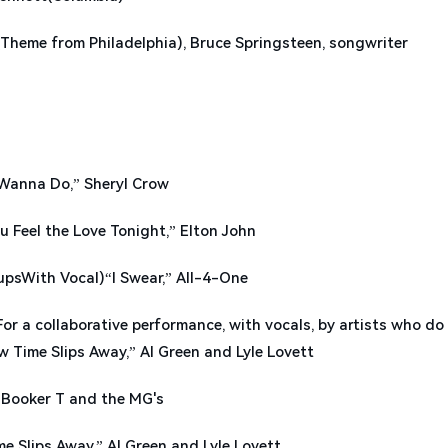
eme from Philadelphia), Bruce Springsteen, songwriter
anna Do,” Sheryl Crow
el the Love Tonight,” Elton John
ith Vocal)“I Swear,” All-4-One
collaborative performance, with vocals, by artists who do 
w Time Slips Away,” Al Green and Lyle Lovett
ooker T and the MG's
ips Away,” Al Green and Lyle Lovett