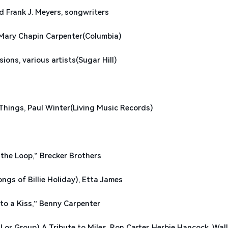
Frank J. Meyers, songwriters
ary Chapin Carpenter(Columbia)
s, various artists(Sugar Hill)
ngs, Paul Winter(Living Music Records)
 Loop,” Brecker Brothers
of Billie Holiday), Etta James
a Kiss,” Benny Carpenter
Group) A Tribute to Miles, Ron Carter, Herbie Hancock, Wal