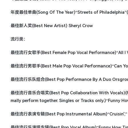
年度最佳单曲(Song Of The Year)“Streets of Philadelphia”(Th
最佳新人奖(Best New Artist) Sheryl Crow
流行类：
最佳流行女歌手(Best Female Pop Vocal Performance)“All I W
最佳流行男歌手(Best Male Pop Vocal Performance)“Can You Fe
最佳流行乐队组合(Best Pop Performance By A Duo OrsgroupsW
最佳流行音乐合唱奖(Best Pop Collaboration With Vocals)(For a 
mally perform together. Singles or Tracks only.)“Funny Ho
最佳流行表演专辑(Best Pop Instrumental Album)“Cruisin',” B
最佳流行乐演唱专辑(Best Pop Vocal Album)“Funny How Time Sl