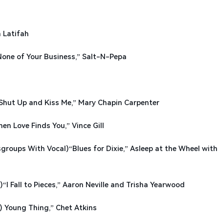
 Latifah
ne of Your Business,” Salt-N-Pepa
t Up and Kiss Me,” Mary Chapin Carpenter
Love Finds You,” Vince Gill
 With Vocal)“Blues for Dixie,” Asleep at the Wheel with 
all to Pieces,” Aaron Neville and Trisha Yearwood
oung Thing,” Chet Atkins