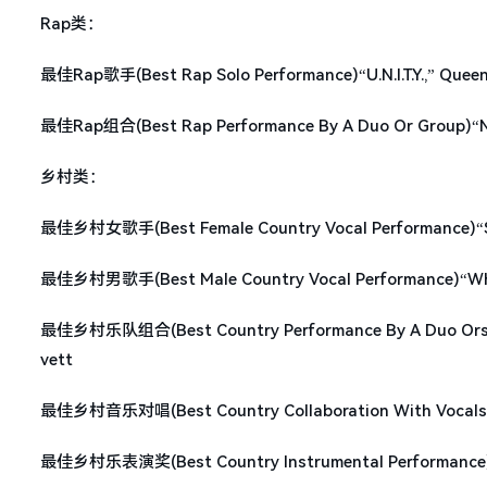
Rap类：
最佳Rap歌手(Best Rap Solo Performance)“U.N.I.T.Y.,” Queen
最佳Rap组合(Best Rap Performance By A Duo Or Group)“No
乡村类：
最佳乡村女歌手(Best Female Country Vocal Performance)“Shu
最佳乡村男歌手(Best Male Country Vocal Performance)“When 
最佳乡村乐队组合(Best Country Performance By A Duo Orsgroups
vett
最佳乡村音乐对唱(Best Country Collaboration With Vocals)“I F
最佳乡村乐表演奖(Best Country Instrumental Performance) Y