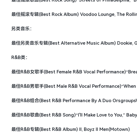
最佳摇滚专辑(Best Rock Album) Voodoo Lounge, The Rolling
另类音乐：
最佳另类音乐专辑(Best Alternative Music Album) Dookie, G
R&B类：
最佳R&B女歌手(Best Female R&B Vocal Performance)“Breath
最佳R&B男歌手(Best Male R&B Vocal Performance)“When Ca
最佳R&B组合(Best R&B Performance By A Duo OrsgroupsWith 
最佳R&B歌曲(Best R&B Song)“I'll Make Love to You,” Baby
最佳R&B专辑(Best R&B Album) II, Boyz II Men(Motown)