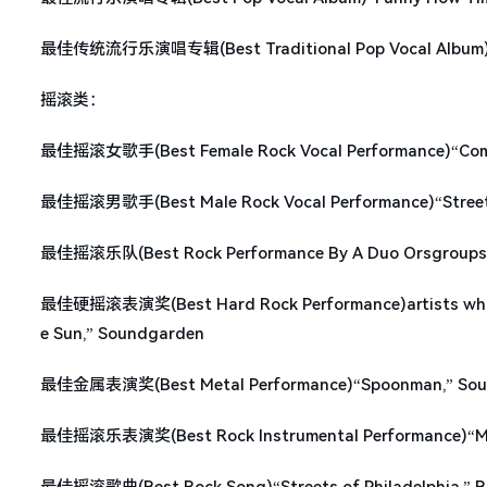
最佳传统流行乐演唱专辑(Best Traditional Pop Vocal Album) Long
摇滚类：
最佳摇滚女歌手(Best Female Rock Vocal Performance)“Come 
最佳摇滚男歌手(Best Male Rock Vocal Performance)“Streets o
最佳摇滚乐队(Best Rock Performance By A Duo Orsgroups Wi
最佳硬摇滚表演奖(Best Hard Rock Performance)artists who do n
e Sun,” Soundgarden
最佳金属表演奖(Best Metal Performance)“Spoonman,” Sou
最佳摇滚乐表演奖(Best Rock Instrumental Performance)“Mar
最佳摇滚歌曲(Best Rock Song)“Streets of Philadelphia,” Br