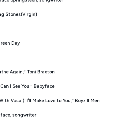
 Stones(Virgin)
reen Day
e Again,” Toni Braxton
n I See You,” Babyface
Vocal)“I'll Make Love to You,” Boyz II Men
face, songwriter