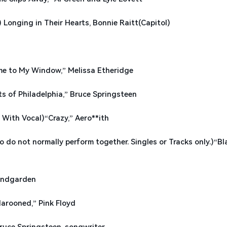
ing in Their Hearts, Bonnie Raitt(Capitol)
to My Window,” Melissa Etheridge
f Philadelphia,” Bruce Springsteen
th Vocal)“Crazy,” Aero**ith
ot normally perform together. Singles or Tracks only.)“Bl
ndgarden
ooned,” Pink Floyd
uce Springsteen, songwriter