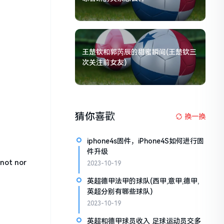
王楚钦和郭芮辰的甜蜜瞬间(王楚钦三
次关注前女友)
猜你喜歡
换一换
iphone4s固件，iPhone4S如何进行固
件升级
not nor
2023-10-19
英超德甲法甲的球队(西甲,意甲,德甲,
英超分别有哪些球队)
2023-10-19
英超和德甲球员收入 足球运动员交多