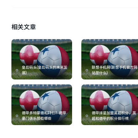
相关文章
皇后码头(皇后码头的未来发
联想手机网(联想手机官方网
展)
站是什么)
德甲多特蒙德和拜仁？德甲
德甲球星加盟英超积分，英
豪门俱乐部有哪些
超和德甲的积分排行榜