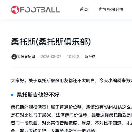
首页
世界杯积分榜
桑托斯(桑托斯俱乐部)
世界足球网
⋅
2026-08-07
⋅
10 阅读
⋅
欧洲杯
大家好，关于桑托斯很多朋友都还不太明白，今天小编就来为
桑托斯吉他好不好
桑托斯外观很漂亮！属于普通价位琴，应该没有YAMAHA这
是在对比过马丁尼88，法摩萨同价位琴，最后选择桑托斯就是因
音同一段乐曲，对比高低音频宽度、厚度，不对比不知道，才发
色。努力去练习吧，入手桑托斯是一把好琴。