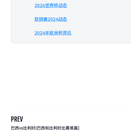
2026世界杯动态
欧锦赛2024动态
2024年欧洲杯资讯
PREV
巴西vs比利时(巴西和比利时比赛谁赢)