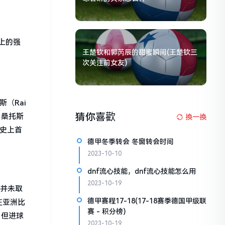
上的强
王楚钦和郭芮辰的甜蜜瞬间(王楚钦三
次关注前女友)
斯（Rai
猜你喜歡
立。桑托斯
换一换
历史上首
德甲冬季转会 冬窗转会时间
2023-10-10
dnf流心技能，dnf流心技能怎么用
2023-10-19
是并未取
德甲赛程17-18(17-18赛季德国甲级联
在亚洲比
赛 - 积分榜)
，但进球
2023-10-19