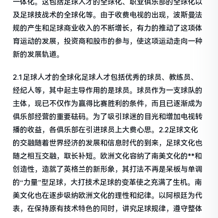
一体化。这包括足球人才的全球化、职业俱乐部的全球化以
及足球技战术的全球化等。由于收费电视的出现，波斯曼法
规的产生和足球商业收入的不断增长，有力的推动了这项体
育运动的发展，投资商和股市的参与，使这项运动走向一种
新的发展轨道。
2.1足球人才的全球化足球人才包括优秀的球员、教练员、
经纪人等，其中起主导作用的是球员。球员作为一支球队的
主体，现已不仅作为赢得比赛胜利的条件，而且已逐渐成为
俱乐部经营的重要砝码。为了吸引球迷的目光和增加电视转
播的收益，各俱乐部在引进球员上大费心思。2.2足球文化
的交融随着世界经济的发展和信息时代的到来，足球文化也
随之相互交融，取长补短。欧洲文化容纳了南美文化的**和
创造性，造就了英格兰的新形象，其打法不再是呆板与单调
的“力量”型足球，大打技术足球的变革使之充满了生机。南
美文化也在逐步吸纳欧洲文化的理性和纪律。以阿根廷为代
表，在保持原有技术特色的同时，讲究足球规律，遵守整体