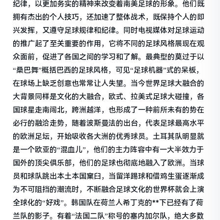
纪律，以更加务实的精神来改变着南美足球的形象。他们既
拥有杰出的个人技巧，还加速了整体战术，既保持个人的即
兴发挥，又遵守足球规律和纪律。同时电视媒体对足球运动
的推广起了至关重要的作用，它将不同的足球风格展现在观
众面前，促进了各国之间的学习和了解。最典型的莫过于以
“桑巴舞”概括巴西的足球风格，可见“足球机器”式的呆板，
在球场上缺乏创意也常常让人失望。当今世界足球大融合的
大背景同样是文化的大融合，欧式、拉美式足球大碰撞，各
国球星走南闯北，跨洲越洋，也形成了一种前所未有的势在
必行的融洽走势，随着波斯曼法的出台，代表足球最高水平
的欧洲足坛，开始吸收各大洲的优秀球员。土耳其队明显就
是一个欧亚的“混血儿”，他们的主力阵容中有一大半效力于
国外的顶尖俱乐部，他们的足球也彻底地融入了欧洲。当球
员和球队跳出本土本国窠臼，当留洋踢球和借鸡生蛋逐渐成
为不可阻挡的潮流时，不断融合足球文化的世界杯就会上演
全球化的“好戏”。韩国队在荷兰人希丁克的**下已经有了荷
兰队的影子。有着“法国二队”称号的塞内加尔队，绝大多数