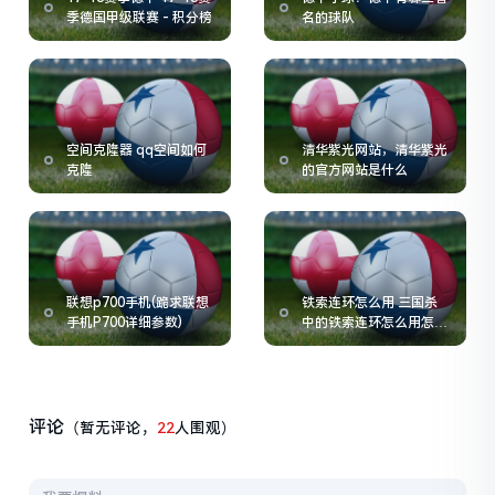
季德国甲级联赛 - 积分榜
名的球队
空间克隆器 qq空间如何
清华紫光网站，清华紫光
克隆
的官方网站是什么
联想p700手机(跪求联想
铁索连环怎么用 三国杀
手机P700详细参数)
中的铁索连环怎么用怎样
把它用好
评论
（暂无评论，
22
人围观）