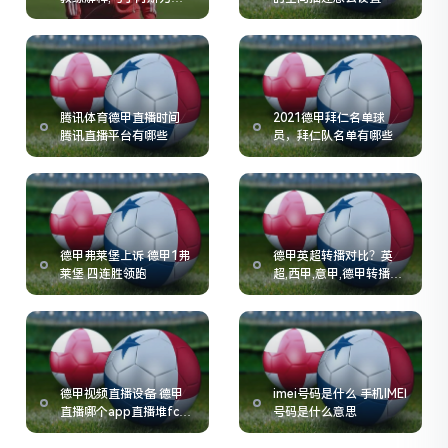
流泪
腾讯体育德甲直播时间
2021德甲拜仁名单球
腾讯直播平台有哪些
员，拜仁队名单有哪些
德甲弗莱堡上诉 德甲1弗
德甲英超转播对比？英
莱堡 四连胜领跑
超,西甲,意甲,德甲转播费
用的情况如何
德甲视频直播设备 德甲
imei号码是什么 手机IMEI
直播哪个app直播堆fc3
号码是什么意思
典tv