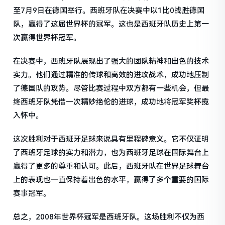
至7月9日在德国举行。西班牙队在决赛中以1比0战胜德国
队，赢得了这届世界杯的冠军。这也是西班牙队历史上第一
次赢得世界杯冠军。
在决赛中，西班牙队展现出了强大的团队精神和出色的技术
实力。他们通过精准的传球和高效的进攻战术，成功地压制
了德国队的攻势。尽管比赛过程中双方都有一些机会，但最
终西班牙队凭借一次精妙绝伦的进球，成功地将冠军奖杯揽
入怀中。
这次胜利对于西班牙足球来说具有里程碑意义。它不仅证明
了西班牙足球的实力和潜力，也为西班牙足球在国际舞台上
赢得了更多的尊重和认可。此后，西班牙队在世界足球舞台
上的表现也一直保持着出色的水平，赢得了多个重要的国际
赛事冠军。
总之，2008年世界杯冠军是西班牙队。这场胜利不仅为西