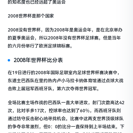
的知名度也已经远超了奥运会
2008世界杯是那个国家
2008没有世界杯，因为2008年是奥运会年，是在北京举办
的夏季奥运会，所以2008年没有世界杯足球赛。但是当年
的六月份举行了欧洲足球锦标赛。
2008年世界杯比分表
在19日进行的2008年国际足联室内足球世界杯赛决赛中，
东道主巴西队在里约热内卢小马拉卡纳体育馆通过点球大战
击败上届冠军西班牙队，第六次夺得世界冠军。
全场比赛主场作战的巴西队一直大举进攻，射门次数高达42
次，比对手多17次，控球率也达到了60％，而西班牙队则
通过防守反击耐心地寻找机会。比赛中这两支世界顶级球队
的争夺非常激烈，但0：0的比分一直保持到上半场结束。下