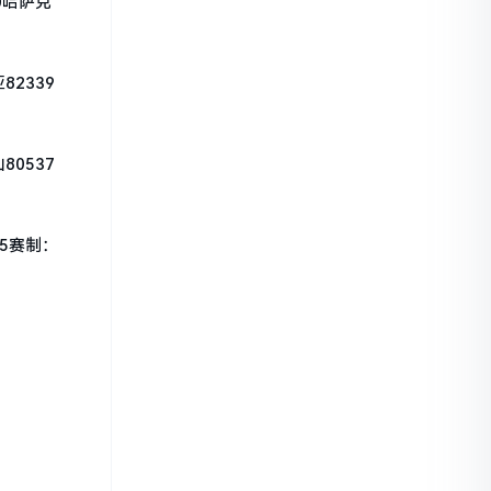
0哈萨克
82339
80537
35赛制：