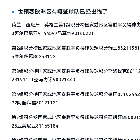
世预赛欧洲区有哪些球队已经出线了
荷兰，西班牙，英格兰第1组积分榜国家或地区赛胜平负得球失球积分丹麦
3阿尔巴尼亚9144597马耳他90180221
第2组积分榜国家或地区赛胜平负得球失球积分瑞士852115817希腊8
5摩尔多瓦80353123
第3组积分榜国家或地区赛胜平负得球失球积分斯洛伐克861121819
23191111圣马力诺90091440
第4组积分榜国家或地区赛胜平负得球失球积分德国871024422俄罗斯
92阿塞拜疆80171131
第5组积分榜国家或地区赛胜平负得球失球积分西班牙880021224波黑
25亚美尼亚81165184