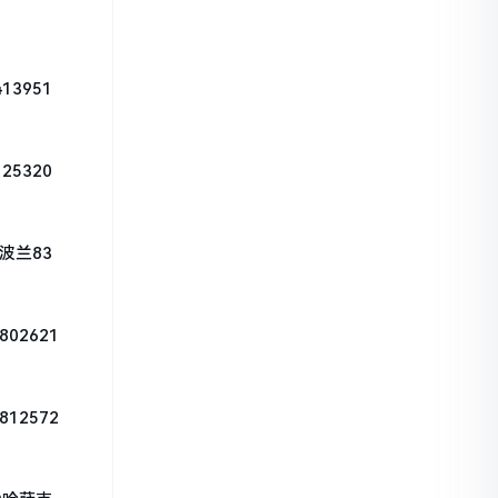
3951
25320
波兰83
02621
12572