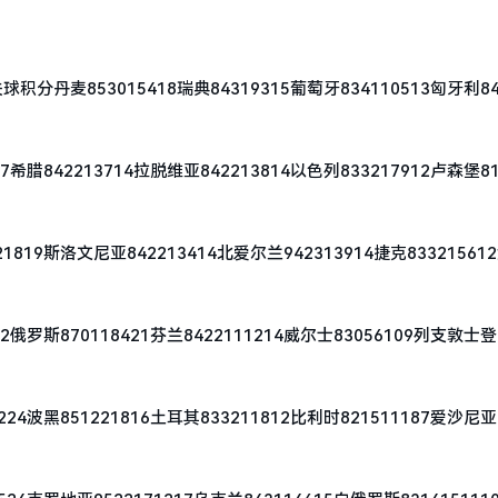
853015418瑞典84319315葡萄牙834110513匈牙利841
42213714拉脱维亚842213814以色列833217912卢森堡81
斯洛文尼亚842213414北爱尔兰942313914捷克833215612
870118421芬兰8422111214威尔士83056109列支敦士登8
851221816土耳其833211812比利时821511187爱沙尼亚8