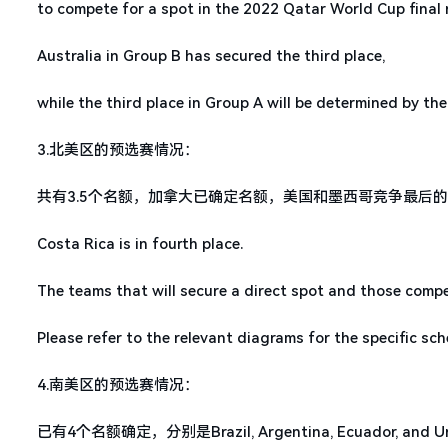
to compete for a spot in the 2022 Qatar World Cup final
Australia in Group B has secured the third place,
while the third place in Group A will be determined by th
3.北美区的预选赛情况：
共有3.5个名额，加拿大已确定名额，美国和墨西哥竞争最后的
Costa Rica is in fourth place.
The teams that will secure a direct spot and those compe
Please refer to the relevant diagrams for the specific sc
4.南美区的预选赛情况：
已有4个名额确定，分别是Brazil, Argentina, Ecuador, and Ur