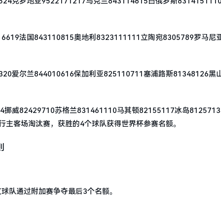
罗地亚9522171217乌克兰843114615白俄罗斯831415111
法国843110815奥地利8323111111立陶宛8305789罗马尼亚
尔兰844010616保加利亚825110711塞浦路斯81348126黑山
2429710苏格兰831461110马其顿82155117冰岛812571
行主客场淘汰赛，获胜的4个球队获得世界杯参赛名额。
则
支球队通过附加赛争夺最后3个名额。
。