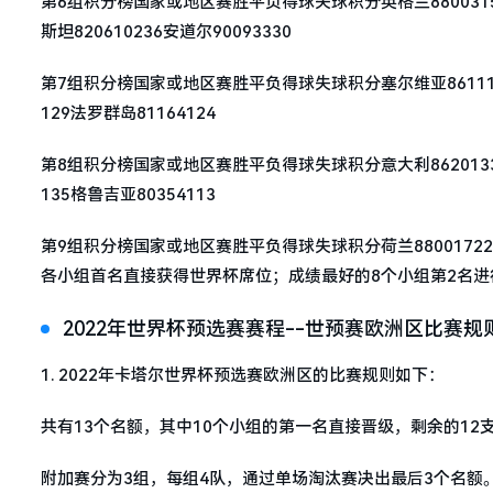
第6组积分榜国家或地区赛胜平负得球失球积分英格兰880031524克
斯坦820610236安道尔90093330
第7组积分榜国家或地区赛胜平负得球失球积分塞尔维亚861116619
129法罗群岛81164124
第8组积分榜国家或地区赛胜平负得球失球积分意大利862013320爱
135格鲁吉亚80354113
第9组积分榜国家或地区赛胜平负得球失球积分荷兰880017224挪威8
各小组首名直接获得世界杯席位；成绩最好的8个小组第2名进
2022年世界杯预选赛赛程--世预赛欧洲区比赛规
1. 2022年卡塔尔世界杯预选赛欧洲区的比赛规则如下：
共有13个名额，其中10个小组的第一名直接晋级，剩余的12
附加赛分为3组，每组4队，通过单场淘汰赛决出最后3个名额