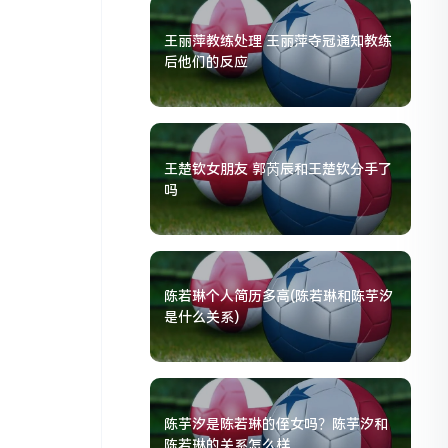
王丽萍教练处理 王丽萍夺冠通知教练
后他们的反应
王楚钦女朋友 郭芮辰和王楚钦分手了
吗
陈若琳个人简历多高(陈若琳和陈芋汐
是什么关系)
陈芋汐是陈若琳的侄女吗？陈芋汐和
陈若琳的关系怎么样