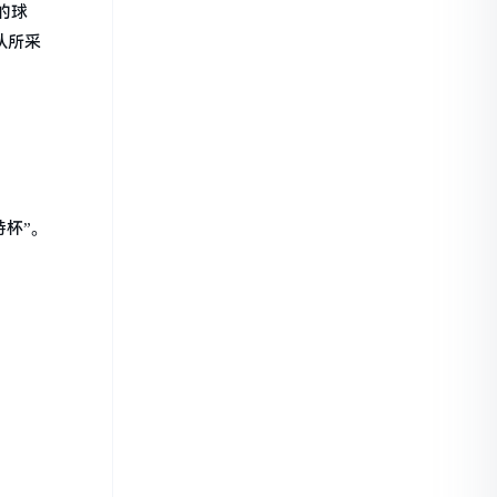
的球
队所采
杯”。