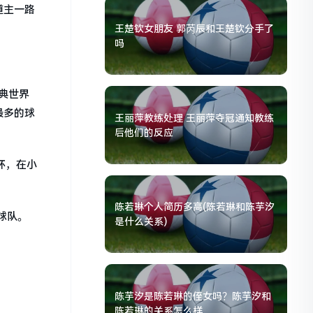
道主一路
王楚钦女朋友 郭芮辰和王楚钦分手了
吗
典世界
最多的球
王丽萍教练处理 王丽萍夺冠通知教练
后他们的反应
杯，在小
陈若琳个人简历多高(陈若琳和陈芋汐
球队。
是什么关系)
陈芋汐是陈若琳的侄女吗？陈芋汐和
陈若琳的关系怎么样