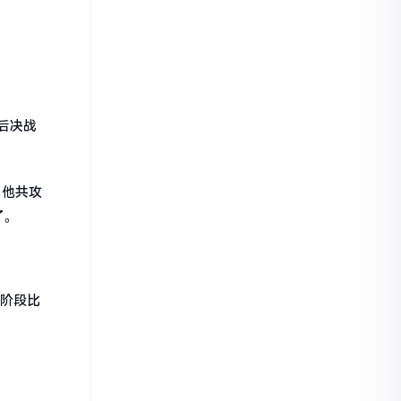
后决战
，他共攻
了。
赛阶段比