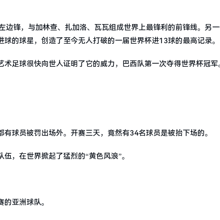
职左边锋，与加林查、扎加洛、瓦瓦组成世界上最锋利的前锋线。另一
进球的球星，创造了至今无人打破的一届世界杯进13球的最高记录。
艺术足球很快向世人证明了它的威力，巴西队第一次夺得世界杯冠军
都有球员被罚出场外。开赛三天，竟然有34名球员是被抬下场的。
伍，在世界掀起了猛烈的“黄色风浪”。
赛的亚洲球队。