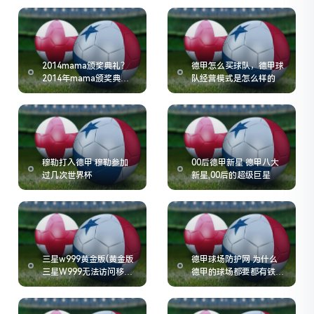
2014mama颁奖典礼？
德甲怎么买球队，德甲球
2014年mama颁奖典礼
队经营模式是怎么样的
有谁参加了
穆勒打入德甲 穆勒参加
00后德甲新星 德甲八大
过几次世界杯
新星,00后的超级巨星
三星w999黄金版(黄金版
德甲球场防护网 为什么
三星W999无法访问移动
德甲的球场都要都有铁丝
网络)
网