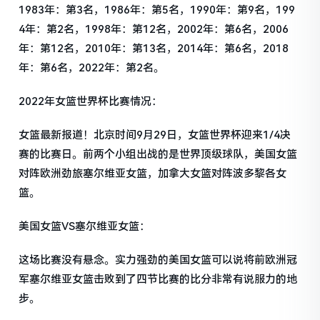
1983年：第3名，1986年：第5名，1990年：第9名，199
4年：第2名，1998年：第12名，2002年：第6名，2006
年：第12名，2010年：第13名，2014年：第6名，2018
年：第6名，2022年：第2名。
2022年女篮世界杯比赛情况：
女篮最新报道！北京时间9月29日，女篮世界杯迎来1/4决
赛的比赛日。前两个小组出战的是世界顶级球队，美国女篮
对阵欧洲劲旅塞尔维亚女篮，加拿大女篮对阵波多黎各女
篮。
美国女篮VS塞尔维亚女篮：
这场比赛没有悬念。实力强劲的美国女篮可以说将前欧洲冠
军塞尔维亚女篮击败到了四节比赛的比分非常有说服力的地
步。