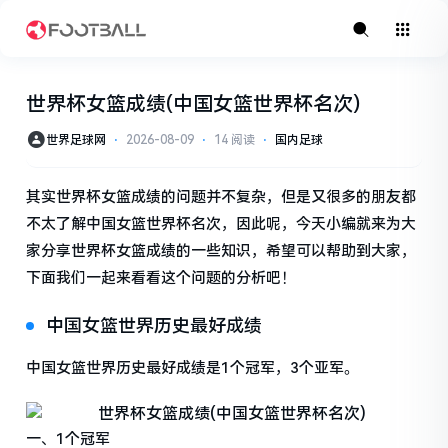
世界杯女篮成绩(中国女篮世界杯名次)
世界足球网
⋅
2026-08-09
⋅
14 阅读
⋅
国内足球
其实世界杯女篮成绩的问题并不复杂，但是又很多的朋友都
不太了解中国女篮世界杯名次，因此呢，今天小编就来为大
家分享世界杯女篮成绩的一些知识，希望可以帮助到大家，
下面我们一起来看看这个问题的分析吧！
中国女篮世界历史最好成绩
中国女篮世界历史最好成绩是1个冠军，3个亚军。
一、1个冠军