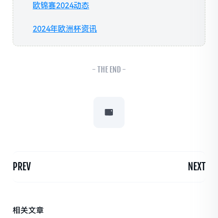
欧锦赛2024动态
2024年欧洲杯资讯
- THE END -
PREV
NEXT
相关文章