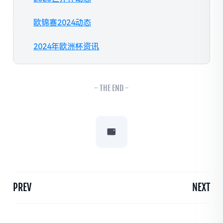
欧锦赛2024动态
2024年欧洲杯资讯
- THE END -
PREV
NEXT