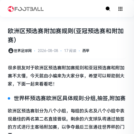
欧洲区预选赛附加赛规则(亚冠预选赛和附加
赛)
世界足球网
⋅
2026-08-08
⋅
17 阅读
⋅
西甲
很多朋友对于欧洲区预选赛附加赛规则和亚冠预选赛和附加
赛不太懂，今天就由小编来为大家分享，希望可以帮助到大
家，下面一起来看看吧！
世界杯预选赛欧洲区具体规则:分组,抽签,附加赛
欧洲区预选赛划分为八个小组，每组的头名及八个小组中表
现最佳的两名第二名直接晋级。剩余的六支球队将通过抽签
的方式进行主客场附加赛，以争夺最后三张通往世界杯的门