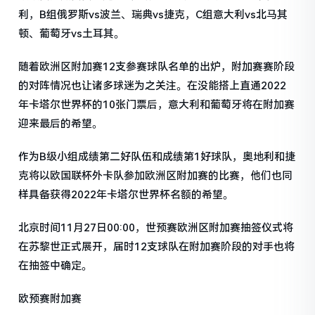
利，B组俄罗斯vs波兰、瑞典vs捷克，C组意大利vs北马其
顿、葡萄牙vs土耳其。
随着欧洲区附加赛12支参赛球队名单的出炉，附加赛赛阶段
的对阵情况也让诸多球迷为之关注。在没能搭上直通2022
年卡塔尔世界杯的10张门票后，意大利和葡萄牙将在附加赛
迎来最后的希望。
作为B级小组成绩第二好队伍和成绩第1好球队，奥地利和捷
克将以欧国联杯外卡队参加欧洲区附加赛的比赛，他们也同
样具备获得2022年卡塔尔世界杯名额的希望。
北京时间11月27日00:00，世预赛欧洲区附加赛抽签仪式将
在苏黎世正式展开，届时12支球队在附加赛阶段的对手也将
在抽签中确定。
欧预赛附加赛