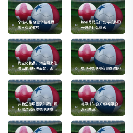
个性礼品 创意个性礼品
imei号码是什么 手机IMEI
哪里有定做的
号码是什么意思
淘宝化妆品，淘宝网上化
妆品能用吗洗面奶、面之
德甲-(德甲都有哪些球队)
类的
弗赖堡德甲强队？拜仁慕
德甲球队的关系(德甲的
尼黑对弗赖堡德甲联赛的
派别关系)
一场激烈对决