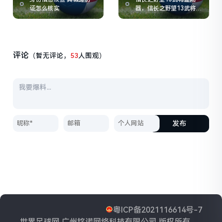
证怎么核实
器，信长之野望13武将登
陆器(本多那个)怎么用
评论
（暂无评论，
53
人围观）
发布
粤ICP备2021116614号-7
世界足球网 广州铭诺网络科技有限公司 版权所有