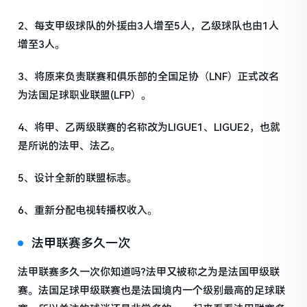
2、每支甲级球队的外援由3人增至5人，乙级球队也由1人
增至3人。
3、将原来负责联赛和俱乐部的全国足协（LNF）正式改名
为法国足球职业联盟(LFP）。
4、将甲、乙两级联赛的名称改为LIGUE1、LIGUE2，也就
是所说的法甲、法乙。
5、设计全新的联盟标志。
6、重新分配电视转播权收入。
法甲联赛多久一次
法甲联赛多久一次你知道吗?法甲又被称之为是法国甲级联
赛。法国足球甲级联赛也是法国境内一个级别最高的足球联