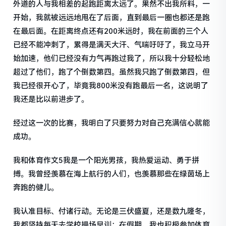
外道的人与我相差的起跑距离太远了。果然不出我所料，一
开始，我就被远远地甩在了后面，直到最后一圈也都还是跑
在最后面。在距离终点还有200米远时，我在前面的三个人
已经不能冲刺了，累得是满天大汗、气喘吁吁了，我立马开
始加速，他们已经没有力气再跑过我了，所以我十分轻松地
超过了他们，跑了个倒数第四。虽然我只跑了倒数第四，但
我已经很开心了，毕竟我800米没有跑最后一名，这说明了
我还是比以前进步了。
经过这一次的比赛，我明白了只要努力对自己充满信心就能
成功。
我和体育作文5我是一个阳光男孩，我热爱运动、勇于拼
搏。我曾经羡慕在海上航行的人们，也羡慕那些在绿茵场上
奔跑的健儿。
我认准目标、付诸行动。无论是三伏盛夏，还是数九隆冬，
我都坚持每天去学校操场早训；在假期，我也积极参加体育