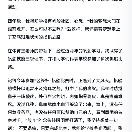
活动。
四年级，我得知学校有帆船社团，心想：“我的梦想大门在
眼前敞开，怎么可以不去呢？”就这样，我怀揣着梦想走上
了充满艰难坎坷的扬帆之路。
在体育王老师的带领下，经过近两年的帆船学习，我取得了
帆船技能三级证书，并和同学们代表学校参加了多次帆船比
赛。
记得今年参加“区长杯”帆船比赛时，正遇到了大风天。帆船
的横杆以迅雷不及掩耳之势，打中了我的鼻梁。我顿时感觉
鼻子一阵酸疼，外似烈火灼烧，内如掏骨剥皮，真是疼痛难
忍。没过几秒，鼻血就像小血河般流了出来。海上，没有任
何急救药品，也没有任何可以帮助自己的人。看到周围的参
赛对手，“放弃”的念头转瞬间就打消了，我坚持想着一句
话：“不要退缩，只要完成比赛，就能给学校争光添彩”。我