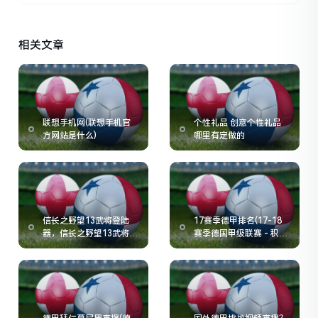
相关文章
联想手机网(联想手机官
个性礼品 创意个性礼品
方网站是什么)
哪里有定做的
信长之野望13武将登陆
17赛季德甲排名(17-18
器，信长之野望13武将登
赛季德国甲级联赛 - 积分
陆器(本多那个)怎么用
榜)