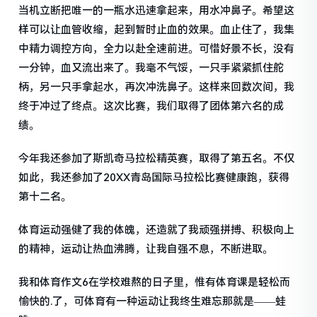
当机立断把唯一的一瓶水迅速拿起来，用水冲鼻子。希望这
样可以让血管收缩，起到暂时止血的效果。血止住了，我集
中精力调控方向，全力以赴全速前进。可惜好景不长，没有
一分钟，血又流出来了。我毫不气馁，一只手紧紧抓住舵
柄，另一只手拿起水，再次冲洗鼻子。这样来回数次间，我
终于冲过了终点。这次比赛，我们取得了团体第六名的成
绩。
今年我还参加了斯凯奇马拉松精英赛，取得了第五名。不仅
如此，我还参加了20XX青岛国际马拉松比赛健康跑，获得
第十二名。
体育运动强健了我的体魄，还造就了我顽强拼搏、积极向上
的精神，运动让热血沸腾，让我自强不息，不断进取。
我和体育作文6在学校难熬的日子里，惟有体育课是轻松而
愉快的.了，可体育有一种运动让我终生难忘那就是——蛙