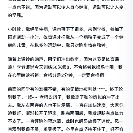
一点也不错。因为运动可以使人身心健康，运动可以让人变
的坚强。
小时候，我经常生病，课也落下了很多。来到学校，参加了
阳光活动一小时、体育课才把我从一个病秧子变成了一个健
康的儿童。在纵多的运动中，我只对跑步情有独钟。
随着上课铃的响声，同学们冲出教室，因为这节是体育课
嘛！李老师说今天训练50米乘8，不合格者跑操场十圈。我
在心里暗暗祈祷：合格分是2分钟，一定要合格啊！
前面的同学有的发挥不错，有的无情地被判处“**”。终于轮
到我了，“嘘~~”老师吹哨子，我像离了弦的箭似的冲了出
去。我左右两旁的人也不甘示弱，一直在加快速度。大家你
追我赶，渐渐拉开了距离。跑完两圈后，我发现腿有点体力
不支了。一直领跑的蒋冰清，此时也明显放慢了速度。风一
直灌到我嗓子眼，难受极了。心里有点坚持不住了。好不容