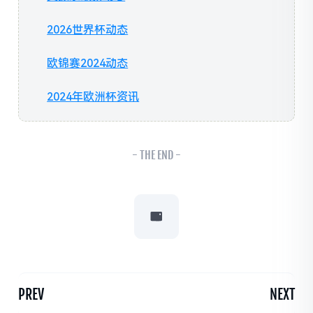
2026世界杯动态
欧锦赛2024动态
2024年欧洲杯资讯
- THE END -
PREV
NEXT