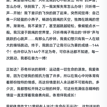
面，真是雄伟壮观！只听见我的心不断发出“咚咚”的声音，
怎么办呀，快到我了，万一我发挥失常怎么办呀！只听得一
声—开始！我下意识的飞快的跳了起来，突然间觉得：自己
像一只轻盈的小燕子，畅游在跳绳的天空，独舞在跳绳的世
界。渐渐地，我不紧张了，甚至越跳越轻松，像蜻蜓点水一
般。我沉浸于跳绳的世界里，只听得绳子甩出的“呼呼”声与
跳跃的心跳声……有那么几秒钟，我竟幻想只有我一人在硕
大的操场跳动。终于，我跳出了让我引以为豪的成绩—144
个！也许你认为144个不足为奇，可你永远都不知道，每一
次跳动，我都在奋力一搏！
正如达？芬奇所说的那样：运动是一切生命的源泉。我爱体
育，因为它使我的抵抗力强了许多，所以在我心中对体育有
着那份独特的情感。而这份情是别人永远都不可能有的。多
少次，我都想松开持之以恒的种芽，可这份充满信念精神的
情谊一直支撑着我奋勇向前。体育伴我成长！
我和体育作文11曾经有人说过“生命在于运动”。这句话说的