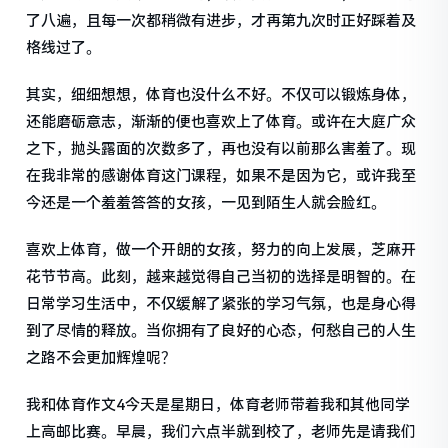
了八遍，且每一次都稍微有进步，才再第九次时正好踩着及
格线过了。
其实，细细想想，体育也没什么不好。不仅可以锻炼身体，
还能磨砺意志，渐渐的便也喜欢上了体育。或许在大庭广众
之下，抛头露面的次数多了，再也没有以前那么害羞了。现
在我非常的感谢体育这门课程，如果不是因为它，或许我至
今还是一个羞羞答答的女孩，一见到陌生人就会脸红。
喜欢上体育，做一个开朗的女孩，努力的向上发展，芝麻开
花节节高。此刻，越来越觉得自己当初的选择是明智的。在
日常学习生活中，不仅缓解了紧张的学习气氛，也是身心得
到了尽情的释放。当你拥有了良好的心态，何愁自己的人生
之路不会更加辉煌呢？
我和体育作文4今天是星期日，体育老师带着我和其他同学
上高邮比赛。早晨，我们六点半就到校了，老师先是请我们