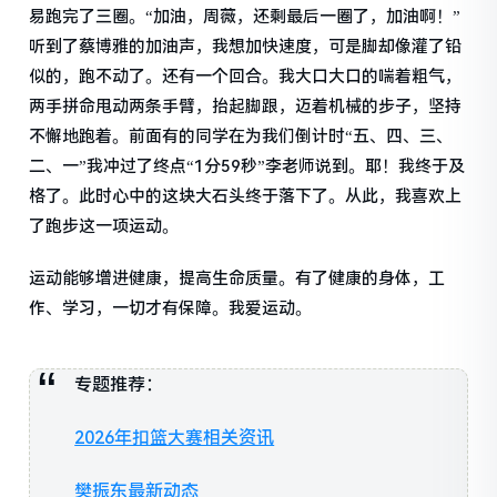
易跑完了三圈。“加油，周薇，还剩最后一圈了，加油啊！”
听到了蔡博雅的加油声，我想加快速度，可是脚却像灌了铅
似的，跑不动了。还有一个回合。我大口大口的喘着粗气，
两手拼命甩动两条手臂，抬起脚跟，迈着机械的步子，坚持
不懈地跑着。前面有的同学在为我们倒计时“五、四、三、
二、一”我冲过了终点“1分59秒”李老师说到。耶！我终于及
格了。此时心中的这块大石头终于落下了。从此，我喜欢上
了跑步这一项运动。
运动能够增进健康，提高生命质量。有了健康的身体，工
作、学习，一切才有保障。我爱运动。
专题推荐：
2026年扣篮大赛相关资讯
樊振东最新动态