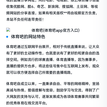
视的直播分享网址，同时电影、电视剧、综艺等点播节目是
收集优酷网、酷6、奇艺、新浪网、搜狐网、土豆网、等视
频网站的分享连接，如果有相关版权**将由视频官方负责，
本站不负任何连带责任！
体育吧的网站特色
体育吧通过互联网平台展开，相对于传统直播来说，让大众
有了更好的主动操作性，也就是说有了更好的和更自由的选
择空间。例如流行的球赛直播、体育直播等，因为赛事多，
直播的提供方也多，将这些信号集中在互联网上发布，观众
就可以很方便选择自己所需要的直播线路。
体育吧自成立以来，一直秉承自由、平等的网络精神，宣扬
真诚与热情，提倡理解与宽容，鼓励学习与交流，得到了广
大网友的支持与认可，逐渐发展成为各项体育赛事共同繁荣
的优秀体育在线交流平台。