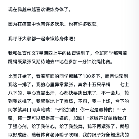
现在我越来越喜欢锻炼身体了。
因为在痛苦中也有许多欢乐、也有许多收获。
我呼吁大家都一起来锻炼身体吧！
我和体育作文7星期四上午的体育课到了，全班同学都带着
跳绳既紧张又期待地去**地点参加一分钟跳绳比赛。
比赛开始了，看着前面的同学都跳了100多下，而且快轮到
我这一排了，我的心里异常紧张，真象十五只吊桶——七上
八下的，手心直冒出汗，心都快要跳出来了。不一会儿，轮
到我这排了。我紧张地上了赛场，不料，我一上场，台下的
同学就异口同声地喊：“子铭加油！你一定是最棒的！”“子
铭，你一定可以取得第一名的，加油！”这喊声好象给我打
了强心剂，给了我信心，给了我鼓舞，我不再紧张了，就想
取好成绩。随着体育老师哨子吹响，我的绳子好象知道我的