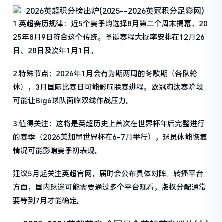
1.英超赛历规律：近5个赛季均选择8月第二个周末揭幕，20
25年8月9日符合这个传统。圣诞赛程大概率安排在12月26
日、28日及次年1月1日。
2.特殊节点：2026年1月会有为期两周的冬歇期（各队轮
休），3月国际比赛日可能影响联赛进程。欧冠淘汰赛阶段
可能让Big6球队面临双线作战压力。
3.值得关注：这将是英超历史上首次在世界杯年后完整进行
的赛季（2026美加墨世界杯在6-7月举行），球员体能恢复
情况可能影响赛季初表现。
建议5月起关注英超官网，届时会公布具体对阵。转播平台
方面，国内球迷可能需要通过多个平台观看，版权分配通常
要等到7月才能确定。