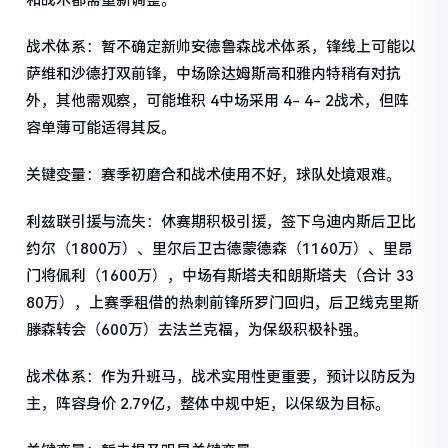
和战术都需重新调整。
战术体系：暂不确定新帅安德鲁森战术体系，锋线上可能以
萨维和沙德打双前锋，中场除达姆斯高和雅内特稍有对抗
外，其他需观察，可能堆积 4中场采用 4- 4- 2战术，但阵
容单薄可能适得其反。
关键变量：赛季初磨合和战术使用不好，球队处境艰难。
利兹联引援与流失：休赛期积极引援，签下乌迪内斯后卫比
约尔（1800万）、里尔后卫古德蒙德森（1160万）、里昂
门将佩利（1600万），中场有斯塔夫和朗斯塔夫（合计 33
80万），上赛季租借的热刺前锋所罗门回归，后卫线克里斯
滕森转会（600万）去法兰克福，为保级积极补强。
战术体系：作为升班马，战术实用性更重要，预计以防反为
主，阵容身价 2.79亿，整体中规中矩，以保级为目标。