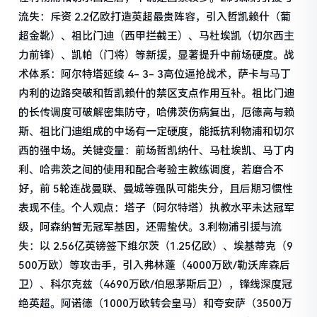
流失：斥资 2.2亿欧打造英超最贵阵容，引入哲凯赖什（葡
超金靴）、祖比门迪（西甲拦截王）、马杜埃凯（切尔西主
力前锋）、凯帕（门将）等新援，显著提升中前场硬度。战
术体系：阿尔特塔延续 4- 3- 3高位逼抢战术，萨卡与马丁
内利的边路突破和哲凯赖什的禁区支点作用互补。祖比门迪
的长传调度可破解密集防守，哈佛茨伤病复出，厄德高与赖
斯、祖比门迪组成的中场有一定硬度，能抵抗利物浦和切尔
西的强中场。关键变量：前场哲凯纳什、马杜埃凯、马丁内
利、哈弗茨之间的使用和配合考验主教练调度，若磨合不
好，前 5轮连战曼联、曼城等强队可能失分，且后期习惯性
表现不佳。个人观点：塔子（阿尔特塔）执教水平未达冠军
级，阿森纳暂无冠军基因，还需蛰伏。3.利物浦引援与流
失：以 2.56亿英镑签下维尔茨（1.25亿欧）、埃基蒂克（9
500万欧）等攻击手，引入弗林蓬（4000万欧/勒沃库森后
卫）、科尔克兹（4690万欧/伯恩茅斯后卫），锋线深度冠
绝英超。阿诺德（1000万欧转会皇马）和夸安萨（3500万