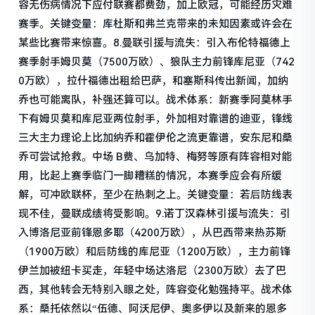
容无伤病情况下应付联赛都费劲，加上欧冠，可能经历灾难
赛季。关键变量：库杜斯和弗兰克带来的未知因素或许会在
某些比赛带来惊喜。8.曼联引援与流失：引入布伦特福德上
赛季射手姆贝莫（7500万欧）、狼队主力前锋库尼亚（742
0万欧），拉什福德出租给巴萨，和塞斯科传出新闻，加纳
乔也可能离队，补强还算可以。战术体系：新赛季阿莫林手
下有姆贝莫和库尼亚两位射手，外加相对靠谱的迪亚，锋线
三大主力理论上比加纳乔和霍伊伦之流更靠谱，安东尼和桑
乔可尝试抢救。中场 B费、乌加特、梅努等原有阵容相对能
用，比起上赛季临门一脚糟糕的情况，本赛季应会有所缓
解，可冲欧联杯，至少在热刺之上。关键变量：若后防线表
现不佳，曼联成绩将受影响。9.诺丁汉森林引援与流失：引
入博洛尼亚前锋恩多耶（4200万欧），从巴西带来热苏斯
（1900万欧）和后防线的库尼亚（1200万欧），主力前锋
伊兰加被纽卡买走，年轻中场达洛尼（2300万欧）去了巴
西，其他转会无特别入眼之处，阵容变化勉强持平。战术体
系：桑托依然以“伍德、阿沃尼伊、奥多伊以及新来的恩多