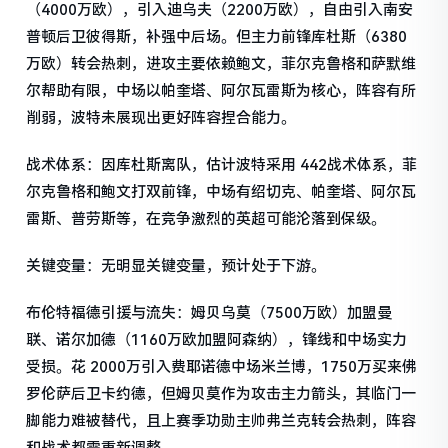
（4000万欧），引入迪乌夫（2200万欧），自由引入南安
普顿后卫彼得斯，补强中后场。但主力前锋库杜斯（6380
万欧）转会热刺，进攻主要依赖鲍文，菲尔克鲁格和萨默维
尔帮助有限，中场以帕奎塔、阿尔瓦雷斯为核心，阵容有所
削弱，波特未展现出更好阵容捏合能力。
战术体系：因库杜斯离队，估计波特采用 442战术体系，菲
尔克鲁格和鲍文打双前锋，中场有绍切克、帕奎塔、阿尔瓦
雷斯、普劳斯等，在竞争激烈的英超可能沦落到保级。
关键变量：无明显关键变量，预计处于下游。
布伦特福德引援与流失：姆贝乌莫（7500万欧）加盟曼
联、诺尔加德（1160万欧加盟阿森纳），锋线和中场实力
受损。花 2000万引入费耶诺德中场米兰博，1750万买来佛
罗伦萨后卫卡约德，但姆贝莫作为攻击主力箭头，其临门一
脚能力难被替代，且上赛季功勋主帅弗兰克转会热刺，阵容