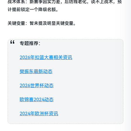
战术体系：新赛季因实力差，后防线老化，谈不上战术，预
计提前锁定一个降级名额。
关键变量：暂未提及明显关键变量。
专题推荐：
2026年扣篮大赛相关资讯
樊振东最新动态
2026世界杯动态
欧锦赛2024动态
2024年欧洲杯资讯