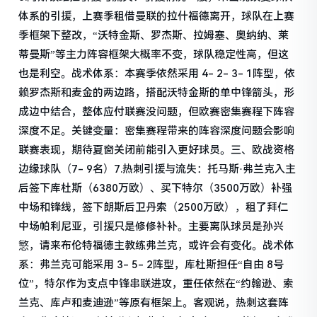
体系的引援，上赛季租借曼联的拉什福德离开，球队在上赛
季框架下整改，“沃特金斯、罗杰斯、拉姆塞、奥纳纳、莱
蒂曼斯”等主力阵容框架大概率不变，球队稳定性高，但这
也是利空。战术体系：本赛季依然采用 4- 2- 3- 1阵型，依
赖罗杰斯和麦金的两边路，搭配沃特金斯的单中锋箭头，形
成边中结合，整体应付联赛没问题，但欧赛密集赛程下阵容
深度不足。关键变量：密集赛程带来的阵容深度问题会影响
联赛表现，期待夏窗关闭前能引入更好球员。三、欧战资格
边缘球队（7- 9名）7.热刺引援与流失：托马斯·弗兰克入主
后签下库杜斯（6380万欧）、买下特尔（3500万欧）补强
中场和锋线，签下朗斯后卫丹索（2500万欧），租了拜仁
中场帕利尼亚，引援只是修修补补。主要离队球员是孙兴
慜，请来布伦特福德主教练弗兰克，或许会有变化。战术体
系：弗兰克可能采用 3- 5- 2阵型，库杜斯担任“自由 8号
位”，特尔作为支点中锋串联进攻，重任依然在“约翰逊、索
兰克、库卢和麦迪逊”等原有框架上。客观说，热刺这套阵