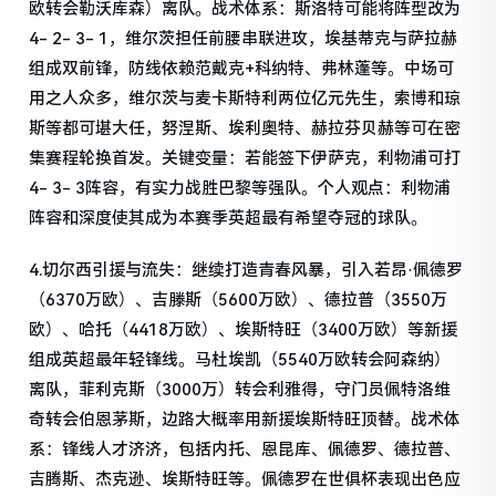
欧转会勒沃库森）离队。战术体系：斯洛特可能将阵型改为
4- 2- 3- 1，维尔茨担任前腰串联进攻，埃基蒂克与萨拉赫
组成双前锋，防线依赖范戴克+科纳特、弗林蓬等。中场可
用之人众多，维尔茨与麦卡斯特利两位亿元先生，索博和琼
斯等都可堪大任，努涅斯、埃利奥特、赫拉芬贝赫等可在密
集赛程轮换首发。关键变量：若能签下伊萨克，利物浦可打
4- 3- 3阵容，有实力战胜巴黎等强队。个人观点：利物浦
阵容和深度使其成为本赛季英超最有希望夺冠的球队。
4.切尔西引援与流失：继续打造青春风暴，引入若昂·佩德罗
（6370万欧）、吉滕斯（5600万欧）、德拉普（3550万
欧）、哈托（4418万欧）、埃斯特旺（3400万欧）等新援
组成英超最年轻锋线。马杜埃凯（5540万欧转会阿森纳）
离队，菲利克斯（3000万）转会利雅得，守门员佩特洛维
奇转会伯恩茅斯，边路大概率用新援埃斯特旺顶替。战术体
系：锋线人才济济，包括内托、恩昆库、佩德罗、德拉普、
吉腾斯、杰克逊、埃斯特旺等。佩德罗在世俱杯表现出色应