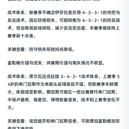
战术体系：新赛季不确定伊劳拉是否用 4- 2- 3- 1的传控与
反击战术，因后防线损失，可能转换为 4- 3- 2- 1的防反战
术，但会降低前场拼抢，减少反击攻击度，本赛季难保持上
赛季前十水准。
关键变量：防守损失导致排名降低。
富勒姆引援与流失：休赛期引援与离队情况不明显。
战术体系：席尔瓦应会延续 3- 4- 2- 1战术体系，上赛季 3
4岁的希门尼斯作为单箭头前锋表现不错，但新赛季年龄增
大，体能或受影响，穆尼斯可能在一些比赛替代希门尼斯，
中场卢基奇、佩雷拉、博格轮着首发，战术和上赛季变化不
大。
关键变量：视觉疲劳和希门尼斯变老，可能增加富勒姆攻防