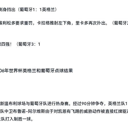
侧身挡出（葡萄牙1：1英格兰）
埃利松多要求重罚，卡拉格推射左下角，里卡多再次扑出。（葡萄牙2
四强！（葡萄牙3：1
伦敦新温布利球场与葡萄牙队进行热身赛。经过90分钟争夺，英格兰队1
牙队中卫布鲁诺-阿尔维斯由于对凯恩有飞踢的威胁动作被直接红牌驱
兰队打入制胜一球。