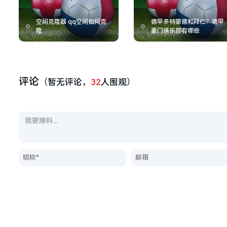
空间克隆器 qq空间如何克
德甲多特蒙德和拜仁？德甲
隆
豪门俱乐部有哪些
评论
（暂无评论，
32
人围观）