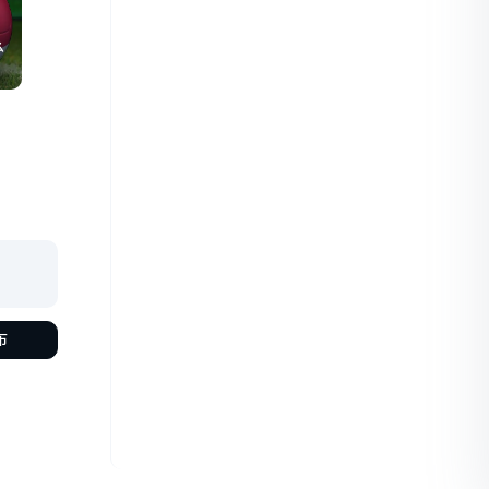
么
头
布