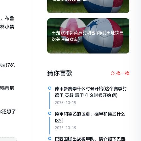
钟，布鲁
马林小禁
王楚钦和郭芮辰的甜蜜瞬间(王楚钦三
次关注前女友)
78',
猜你喜歡
换一换
，穆蒂尼
德甲新赛季什么时候开始(这个赛季的
德甲 英超 意甲 什么时候开始啊)
2023-10-19
你还想了
德甲和德乙的区别，德甲和德乙什么
区别
2023-10-19
巴西国脚出战德甲队，请介绍下巴西