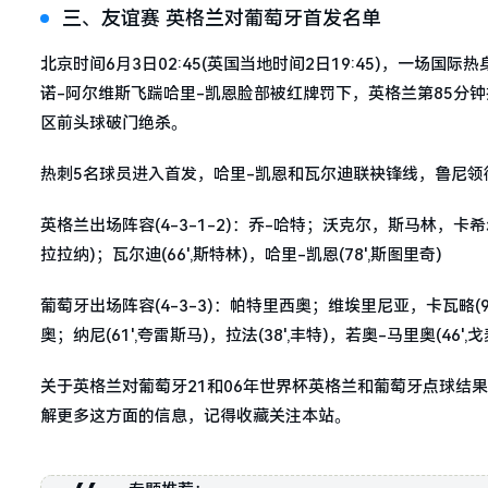
三、友谊赛 英格兰对葡萄牙首发名单
北京时间6月3日02:45(英国当地时间2日19:45)，一场
诺-阿尔维斯飞踹哈里-凯恩脸部被红牌罚下，英格兰第85分
区前头球破门绝杀。
热刺5名球员进入首发，哈里-凯恩和瓦尔迪联袂锋线，鲁尼领
英格兰出场阵容(4-3-1-2)：乔-哈特；沃克尔，斯马林，卡希尔，
拉拉纳)；瓦尔迪(66',斯特林)，哈里-凯恩(78',斯图里奇)
葡萄牙出场阵容(4-3-3)：帕特里西奥；维埃里尼亚，卡瓦略(9
奥；纳尼(61',夸雷斯马)，拉法(38',丰特)，若奥-马里奥(46',戈
关于英格兰对葡萄牙21和06年世界杯英格兰和葡萄牙点球结
解更多这方面的信息，记得收藏关注本站。