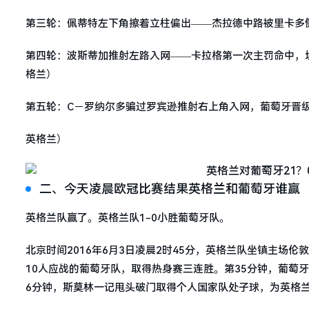
第三轮：佩蒂特左下角擦着立柱偏出——杰拉德中路被里卡多
第四轮：波斯蒂加推射左路入网——卡拉格第一次主罚命中，
格兰）
第五轮：C－罗纳尔多骗过罗宾逊推射右上角入网，葡萄牙晋级
英格兰）
二、今天凌晨欧冠比赛结果英格兰和葡萄牙谁赢
英格兰队赢了。英格兰队1-0小胜葡萄牙队。
北京时间2016年6月3日凌晨2时45分，英格兰队坐镇主场
10人应战的葡萄牙队，取得热身赛三连胜。第35分钟，葡萄
6分钟，斯莫林一记甩头破门取得个人国家队处子球，为英格