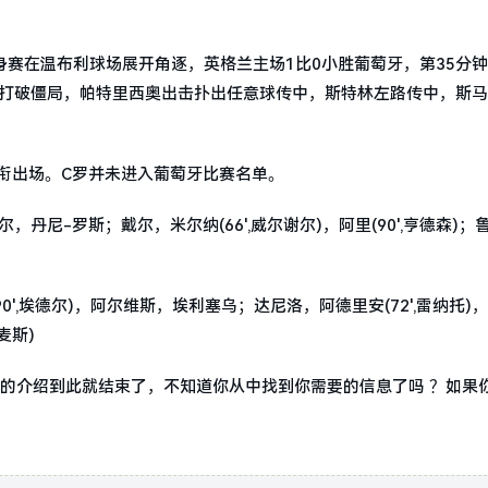
国际热身赛在温布利球场展开角逐，英格兰主场1比0小胜葡萄牙，第35分
钟打破僵局，帕特里西奥出击扑出任意球传中，斯特林左路传中，斯
衔出场。C罗并未进入葡萄牙比赛名单。
丹尼-罗斯；戴尔，米尔纳(66',威尔谢尔)，阿里(90',亨德森)；鲁尼(
0',埃德尔)，阿尔维斯，埃利塞乌；达尼洛，阿德里安(72',雷纳托)
麦斯)
果的介绍到此就结束了，不知道你从中找到你需要的信息了吗 ？如果