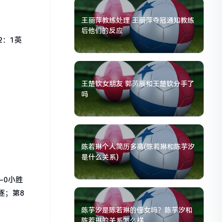
王丽萍教练处理 王丽萍夺冠通知教练
后他们的反应
：1英
王楚钦女朋友 郭芮辰和王楚钦分手了
吗
陈若琳个人简历多高(陈若琳和陈芋汐
是什么关系)
-0小胜
逐；第8
陈芋汐是陈若琳的侄女吗？陈芋汐和
陈若琳的关系怎么样