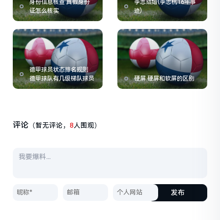
身份信息核查 真假身份
李志结婚(李志杭16年事
证怎么核实
迹)
德甲球员状态排名规则
德甲球队有几级梯队球员
硬屏 硬屏和软屏的区别
评论
（暂无评论，
8
人围观）
发布