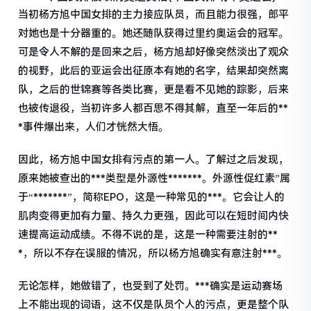
当初杨方旭中国女排的主力接应队员，而且能力很强，郎平
对她也是十分器重的。她还随队获得过里约奥运会的冠军。
可是令人不解的是回来之后，杨方旭却好像突然淡出了观众
的视野，此后的亚运会出征原本有她的名字，结果却突然离
队，之后的世锦赛等各类比赛，更是看不见她的踪影，后来
也被传退役，当初许多人都百思不得其解，直至一年后的**
*事件爆出来，人们才恍然大悟。
因此，杨方旭中国女排有污点的第一人。了解过之后发现，
原来她被查出的***类型是外源性*******。外源性促红素”属
于“*******”，简称EPO，这是一种常见的***。它会让人的
肌肉变得更加有力量、持久力更强，因此可以在短时间内快
速提高运动成绩。不得不说的是，这是一种需要注射的**
*，所以不存在误服的情况，所以杨方旭确实有意注射***。
无论怎样，她做错了，也受到了处罚。***确实是运动赛场
上不能出现的词语，这不仅是队员个人的污点，更是整个队