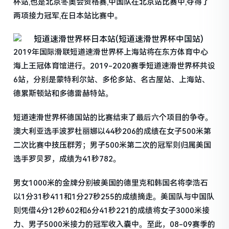
杯站,也是北京冬奥会资格赛,中国队在北京站比赛中,夺得了
两项接力冠军,在日本站比赛中。
2019年国际滑联短道速滑世界杯上海站将在东方体育中心
海上王冠体育馆进行。2019-2020赛季短道速滑世界杯共设
6站，分别是蒙特利尔站、多伦多站、名古屋站、上海站、
德累斯顿站和多德雷赫特站。
短道速滑世界杯德国站的比赛结束了最后六个项目的争夺。
澳大利亚选手波罗杜丽娜以44秒206的成绩在女子500米第
二次比赛中技压群芳；男子500米第二次的冠军则归属美国
选手罗贝罗，成绩为41秒782。
男女1000米的金牌分别被美国的德里克和韩国名将李浩石
以1分31秒411和1分27秒255的成绩摘走。美国队与中国队
则凭借4分12秒602和6分41秒221的成绩将女子3000米接
力、男子5000米接力的冠军收入囊中。至此，08-09赛季的