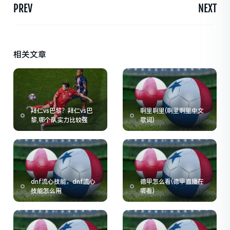
PREV
NEXT
相关文章
拜仁vs巴黎？拜仁vs巴
啊里啊里(啊里啊里中文
黎,哪个队实力比较强
歌词)
dnf流心技能，dnf流心
德甲怎么看(德甲直播在
技能怎么用
哪看)