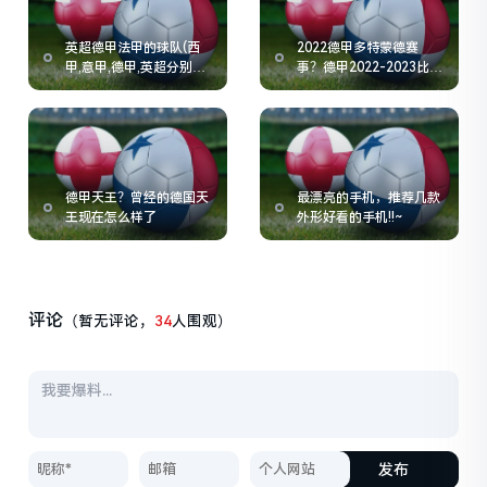
英超德甲法甲的球队(西
2022德甲多特蒙德赛
甲,意甲,德甲,英超分别有
事？德甲2022-2023比分
哪些球队)
及积分榜
德甲天王？曾经的德国天
最漂亮的手机，推荐几款
王现在怎么样了
外形好看的手机!!~
评论
（暂无评论，
34
人围观）
发布