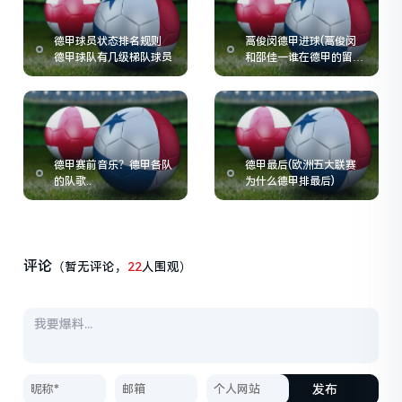
德甲球员状态排名规则
蒿俊闵德甲进球(蒿俊闵
德甲球队有几级梯队球员
和邵佳一谁在德甲的留洋
生涯更成功)
德甲赛前音乐？德甲各队
德甲最后(欧洲五大联赛
的队歌..
为什么德甲排最后)
评论
（暂无评论，
22
人围观）
发布