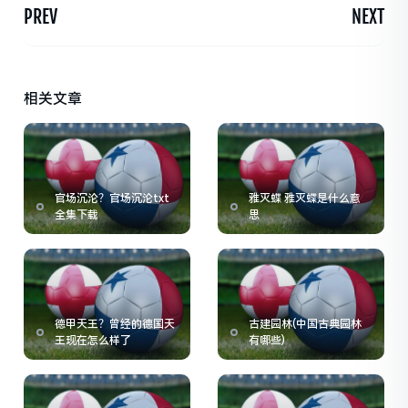
PREV
NEXT
相关文章
官场沉沦？官场沉沦txt
雅灭蝶 雅灭蝶是什么意
全集下载
思
德甲天王？曾经的德国天
古建园林(中国古典园林
王现在怎么样了
有哪些)