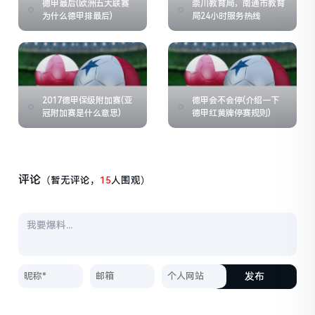
德甲最后(欧洲五大联赛
崇川教育局，南通市教育
为什么德甲排最后)
局24小时服务热线
2017德甲保级附加赛(亚
德甲会不会停(介绍一下
冠附加赛是什么意思)
德甲红黄牌停赛规则)
评论
（暂无评论，
15
人围观）
发布