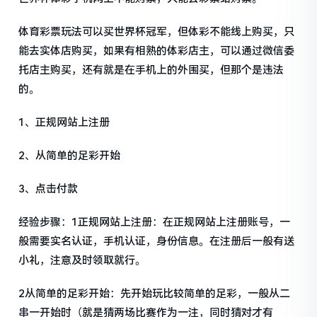
体育彩票玩法可以买世界杯冠军，但体彩不能线上购买，只
能去实体店购买，如果有相熟的体彩店主，可以通过微信委
托店主购买，还有就是在手机上的外围买，但那个是违法
的。
1、正规网站上注册
2、从简单的足彩开始
3、点击付款
经验步骤：1正规网站上注册：在正规网站上注册账号，一
般需要实名认证，手机认证，身份信息。在注册后一般有送
小礼，注意及时领取就行。
2从简单的足彩开始：先开始玩比较简单的足彩，一般从二
串一开始时（就是猜两场比赛作为一注，同时猜对才有