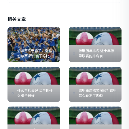
相关文章
切尔西终于赢了，皇马,
德甲历年排名 近十年德
切尔西,拜仁赢了吗比分
甲联赛的排名表
多少
什么手机最好 买手机什
德甲重启搞笑视频？德甲
么牌子最好
怎么看不了视频