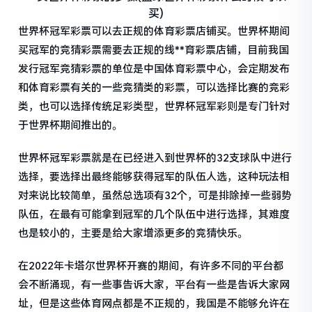
世界杯冠军彩票可以去正规的体育彩票店铺买。世界杯期间
买冠军的竞猜彩票需要去正规的线**育彩票店铺，目前我国
发行冠军竞猜彩票的单位是中国体育彩票中心，会定期发布
和体育彩票有关的一些竞猜类的彩票，可以选择比赛的竞彩
类，也可以选择传统足彩类型，世界杯冠军彩则是专门针对
于世界杯期间推出的。
世界杯冠军彩票就是在已经进入到世界杯的32支球队中进行
选择，要选择出最终能够获得冠军的队伍人选，这种玩法相
对来说比较简单，虽然总选项有32个，可是排除掉一些弱势
队伍，在最有可能拿到冠军的几个队伍中进行选择，其难度
也是较小的，主要是给大家增添更多的竞猜快乐。
在2022年卡塔尔世界杯开赛的期间，有许多不同的平台都
会不断涌现，有一些事告诉大家，平台有一些是告诉大家网
址，但是这些体育网点都是不正规的，我国是不能够允许在