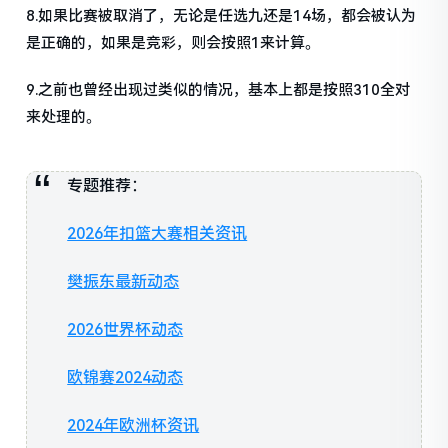
8.如果比赛被取消了，无论是任选九还是14场，都会被认为
是正确的，如果是竞彩，则会按照1来计算。
9.之前也曾经出现过类似的情况，基本上都是按照310全对
来处理的。
专题推荐：
2026年扣篮大赛相关资讯
樊振东最新动态
2026世界杯动态
欧锦赛2024动态
2024年欧洲杯资讯