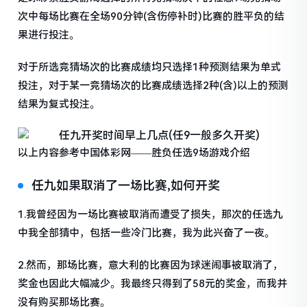
次中每场比赛在全场90分钟(含伤停补时)比赛的胜平负的结
果进行投注。
对于所选竞猜场次的比赛成绩均只选择1种预测结果为单式
投注，对于某一竞猜场次的比赛成绩选择2种(含)以上的预测
结果为复式投注。
以上内容参考中国体彩网——胜负任选9场游戏介绍
任九如果取消了一场比赛,如何开奖
1.我曾经因为一场比赛被取消而遭受了损失，那次的任选九
中我全部猜中，包括一些冷门比赛，我为此兴奋了一夜。
2.然而，那场比赛，意大利的比赛因为球迷闹事被取消了，
奖金也因此大幅减少。我最终只得到了58元的奖金，而我并
没有购买那场比赛。